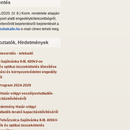
entés
2020. (V. 8.) Korm. rendelete alapján
yzet alatti engedélykötelezettségről,
ellenőrött bejelentésről bejelentését a
zuhakallo.hu
e-mail címen teheti meg.
oztatók, Hirdetmények
besorolás - telekadó
Sajóivánka II-III. 400kV-os
s optikai összeköttetés létesítése
pítési és környezetvédelmi engedély
ól
Program 2024-2029
Határ-völgyi veszélyeshulladék-
citásbővítéséről
irdetmény Határ-völgyi
lladék-lerakó kapacitásbővítéséről
lsőzsolca-Sajóivánka II-III. 400kV-
ék és optikai összeköttetés