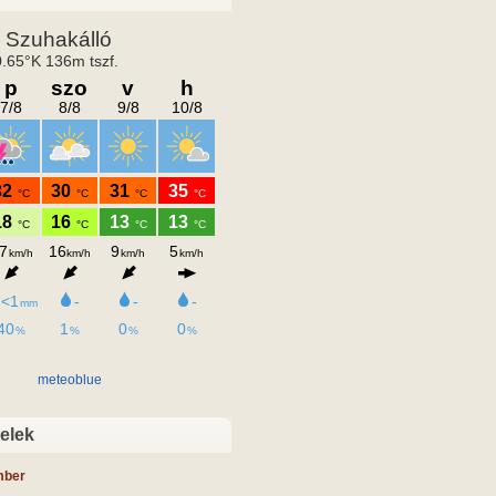
meteoblue
velek
mber