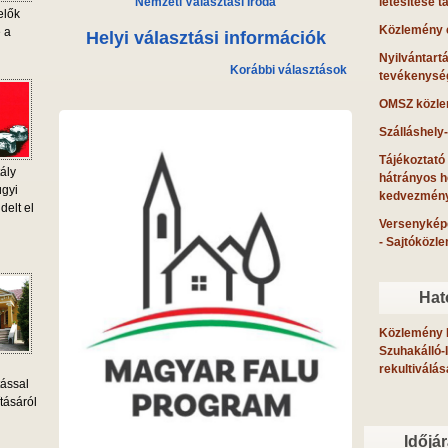
létesítése 
Nemzeti Választási Iroda
elők
Közlemény e
e a
Helyi választási információk
Nyilvántartá
Korábbi választások
tevékenysé
OMSZ közlem
Szálláshely
Tájékoztató
ály
hátrányos h
ügyi
kedvezmény
delt el
Versenykép
- Sajtóközl
Hat
Közlemény I
Szuhakálló-
rekultiválás
tással
tásáról
Időjá