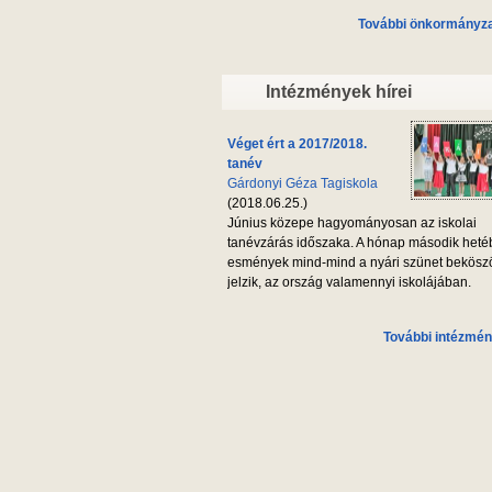
További önkormányzat
Intézmények hírei
Véget ért a 2017/2018.
tanév
Gárdonyi Géza Tagiskola
(2018.06.25.)
Június közepe hagyományosan az iskolai
tanévzárás időszaka. A hónap második heté
esmények mind-mind a nyári szünet bekösz
jelzik, az ország valamennyi iskolájában.
További intézmén