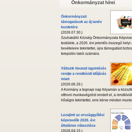
Önkormányzat hírei
Önkormányzati
támogatások az új tanév
kezdetére
(2026.07.30.)
Szuhakálló Község Önkormányzata Képvise
testülete, a 2026. évi jelentős összegű helyi
bevételeire tekintettel, újra támogatást biztos
település lakói számára.
Változik hivatali ügyintézés
rendje a rendkívüli időjárás
miatt
(2026.06.29.)
A Kormány a tegnapi nap folyamán a közszf
otthoni munkavégzést rendelt el, a rendkívül
hőségre tekintettel, erre kérve minden munká
Lezajlott az országgyűlési
képviselők 2026. évi
általános választása
(2026.04.15.)