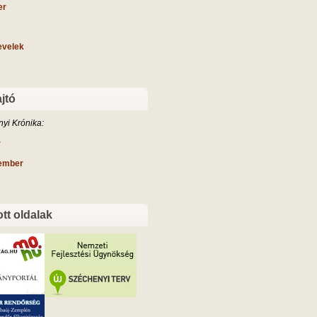
er
evelek
jtó
yi Krónika:
r
tember
ott oldalak