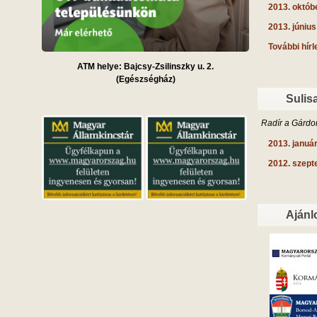
2013. októb
2013. június
További hírl
ATM helye: Bajcsy-Zsilinszky u. 2.
(Egészségház)
Sulisa
Radír a Gárdon
2013. januá
2012. szep
Ajánl