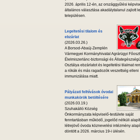
2026. április 12-én, az országgyűlési képvis
általános választása akadálytalanul zajlott l
településen.
Legeltetési tilalom és
ebzárlat
(2026.03.26.)
A Borsod-Abaúj-Zemplén
Vármegyei Kormányhivatal Agrárügyi Főoszt
Élelmiszerlánc-biztonsági és Állategészség
Osztálya ebzárlatot és legeltetési tilalmat ren
a rókák és más ragadozók veszettség elleni
immunizálása miatt.
Pályázati felhívások óvodai
munkakörök betöltésére
(2026.03.19.)
Szuhakálló Község
Önkormányzata képviselő-testülete saját
fenntartásban működő, jogelőd nélküli alapí
létrejövő óvoda köznevelési intézmény alapí
döntött a 2026. március 19-i ülésén.