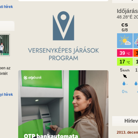
i hírek
ben az
öntét
yi hírek
Hírle
2013. dece