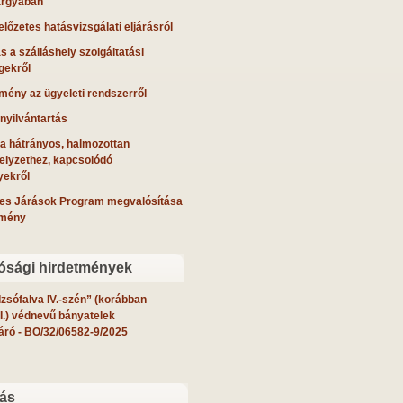
tárgyában
lőzetes hatásvizsgálati eljárásról
s a szálláshely szolgáltatási
gekről
ény az ügyeleti rendszerről
-nyilvántartás
 a hátrányos, halmozottan
elyzethez, kapcsolódó
ekről
es Járások Program megvalósítása
emény
ósági hirdetmények
zsófalva IV.-szén” (korábban
II.) védnevű bányatelek
áró
- BO/32/06582-9/2025
rás