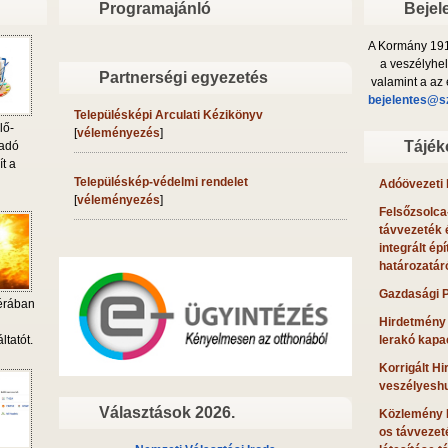
Programajánló
Bejel
A Kormány 191/
a veszélyhel
Partnerségi egyezetés
valamint a az 
bejelentes@s
Településképi Arculati Kézikönyv
lő-
[
véleményezés
]
Tájék
 adó
ít a
Településkép-védelmi rendelet
Adóövezeti 
[
véleményezés
]
Felsőzsolca-
távvezeték é
integrált é
határozatár
Gazdasági 
érában
Hirdetmény 
i
lerakó kapa
ltatót.
Korrigált H
veszélyeshu
Választások 2026.
Közlemény Fe
os távvezet