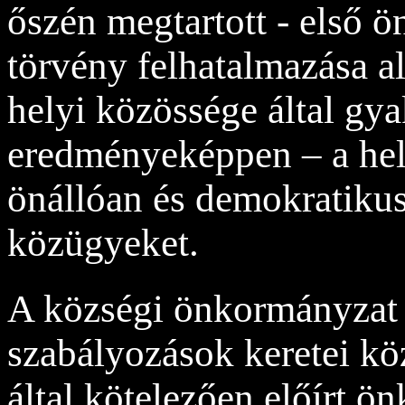
őszén megtartott - első ö
törvény felhatalmazása a
helyi közössége által gya
eredményeképpen – a hel
önállóan és demokratikus
közügyeket.
A községi önkormányzat 
szabályozások keretei kö
által kötelezően előírt ö