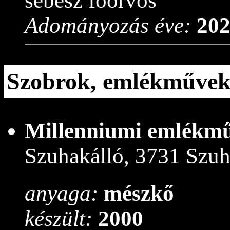
sebész főorvos
Adományozás éve:
20
Szobrok, emlékműve
Millenniumi emlékm
Szuhakálló, 3731 Szuh
anyaga:
mészkő
készült:
2000