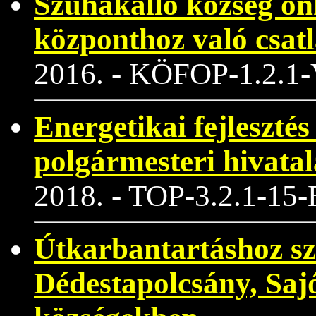
Szuhakálló község ö
központhoz való csat
2016. - KÖFOP-1.2.1
Energetikai fejleszté
polgármesteri hivata
2018. - TOP-3.2.1-15
Útkarbantartáshoz sz
Dédestapolcsány, Saj