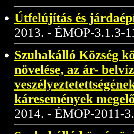
Útfelújítás és járdaé
2013. - ÉMOP-3.1.3-1
Szuhakálló Község k
növelése, az ár- belvíz
veszélyeztetettségéne
káresemények megelőz
2014. - ÉMOP-2011-3.