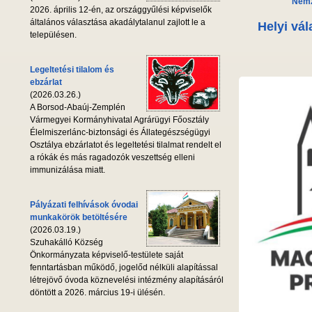
Nemz
2026. április 12-én, az országgyűlési képviselők
általános választása akadálytalanul zajlott le a
Helyi vál
településen.
Legeltetési tilalom és
ebzárlat
(2026.03.26.)
A Borsod-Abaúj-Zemplén
Vármegyei Kormányhivatal Agrárügyi Főosztály
Élelmiszerlánc-biztonsági és Állategészségügyi
Osztálya ebzárlatot és legeltetési tilalmat rendelt el
a rókák és más ragadozók veszettség elleni
immunizálása miatt.
Pályázati felhívások óvodai
munkakörök betöltésére
(2026.03.19.)
Szuhakálló Község
Önkormányzata képviselő-testülete saját
fenntartásban működő, jogelőd nélküli alapítással
létrejövő óvoda köznevelési intézmény alapításáról
döntött a 2026. március 19-i ülésén.