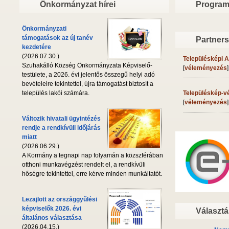
Önkormányzat hírei
Program
Önkormányzati
támogatások az új tanév
Partners
kezdetére
(2026.07.30.)
Településképi A
Szuhakálló Község Önkormányzata Képviselő-
[
véleményezés
]
testülete, a 2026. évi jelentős összegű helyi adó
bevételeire tekintettel, újra támogatást biztosít a
Településkép-vé
település lakói számára.
[
véleményezés
]
Változik hivatali ügyintézés
rendje a rendkívüli időjárás
miatt
(2026.06.29.)
A Kormány a tegnapi nap folyamán a közszférában
otthoni munkavégzést rendelt el, a rendkívüli
hőségre tekintettel, erre kérve minden munkáltatót.
Lezajlott az országgyűlési
képviselők 2026. évi
Választá
általános választása
(2026.04.15.)