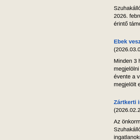
Szuhakáll
2026. febr
érintő tám
Ebek vesz
(2026.03.0
Minden 3 h
megjelölni
évente a v
megjelölt 
Zártkerti
(2026.02.2
Az önkormá
Szuhakálló
ingatlanok