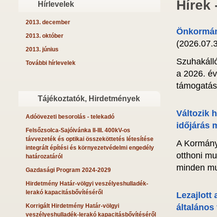
Hírek 
Hírlevelek
2013. december
Önkormány
2013. október
(2026.07.3
2013. június
Szuhakáll
További hírlevelek
a 2026. évi
támogatást
Tájékoztatók, Hirdetmények
Változik h
Adóövezeti besorolás - telekadó
időjárás m
Felsőzsolca-Sajóivánka II-III. 400kV-os
távvezeték és optikai összeköttetés létesítése
A Kormány
integrált építési és környezetvédelmi engedély
otthoni mu
határozatáról
minden mu
Gazdasági Program 2024-2029
Hirdetmény Határ-völgyi veszélyeshulladék-
lerakó kapacitásbővítéséről
Lezajlott
Korrigált Hirdetmény Határ-völgyi
általános
veszélyeshulladék-lerakó kapacitásbővítéséről