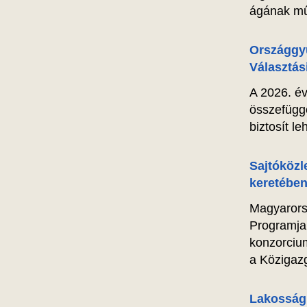
ágának műv
Országgyű
Választás
A 2026. év
összefügg
biztosít l
Sajtóköz
keretében
Magyarors
Programja
konzorcium
a Közigazg
Lakossági