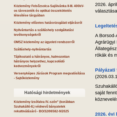
2026. ápri
Közlemény Felsőzsolca-Sajóivánka II-III. 400kV-
választása
os távvezeték és optikai összeköttetés
létesítése tárgyában
Közlemény előzetes hatásvizsgálati eljárásról
Legeltetés
Nyilvántartás a szálláshely szolgáltatási
tevékenységekről
A Borsod-
Agrárügyi 
OMSZ közlemény az ügyeleti rendszerről
Állategész
Szálláshely-nyilvántartás
rókák és m
Tájékoztató a hátrányos, halmozottan
hátrányos helyzethez, kapcsolódó
kedvezményekről
Pályázati
Versenyképes Járások Program megvalósítása
(2026.03.1
- Sajtóközlemény
Szuhakáll
saját fenn
Hatósági hirdetmények
köznevelés
Közlemény Izsófalva IV.-szén” (korábban
Szuhakálló-II.) védnevű bányatelek
rekultiválásáró
- BO/32/06582-9/2025
2026. évi