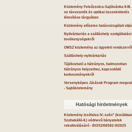
Közlemény Felsőzsolca-Sajóivánka II-III.
os távvezeték és optikai összeköttetés
létesítése tárgyában
Közlemény előzetes hatásvizsgálati eljá
Nyilvántartás a szálláshely szolgáltatási
tevékenységekről
OMSZ közlemény az ügyeleti rendszerrő
Szálláshely-nyilvántartás
Tájékoztató a hátrányos, halmozottan
hátrányos helyzethez, kapcsolódó
kedvezményekről
Versenyképes Járások Program megval
- Sajtóközlemény
Hatósági hirdetmények
Közlemény Izsófalva IV.-szén” (korábba
Szuhakálló-II.) védnevű bányatelek
rekultiválásáró
- BO/32/06582-9/2025