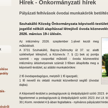
Hírek - Önkormányzati hírek
Pályázati felhívások óvodai munkakörök betölté
Szuhakálló Község Önkormányzata képviselő-testület
jogelőd nélküli alapítással létrejövő óvoda köznevelé
2026. március 19-i ülésén.
Az intézmény 2026. szeptember 1-jével kezdi meg
működését.
k
A 3731 Szuhakálló, Bajcsy-Zsilinszky út 37. sz. alatti
székhellyel létrejövő, a Köznev.tv. 7. § (1) bek a) pontja
szerinti - egy csoporttal működő - óvoda köznevelési
intézmény álláshelyeinek számát 3 főben állapította meg a
képviselő-testület, az alábbi munkakörökre:
sítése
gedély
2 fő óvodapedagógus, melyből 1 fő igazgató;
1 fő nevelő és oktató munkát közvetlenül segítő (óvodai
dajka).
dék-
A Képviselő-testület a pedagógusok új életpályájáról szóló 2023. évi
figyelemmel a pedagógusok új életpályájáról szóló 2023. évi LII. tö
30.) Korm. rendelet 4.§-ában foglaltakra - nyilvános pályázatot hirde
téséről