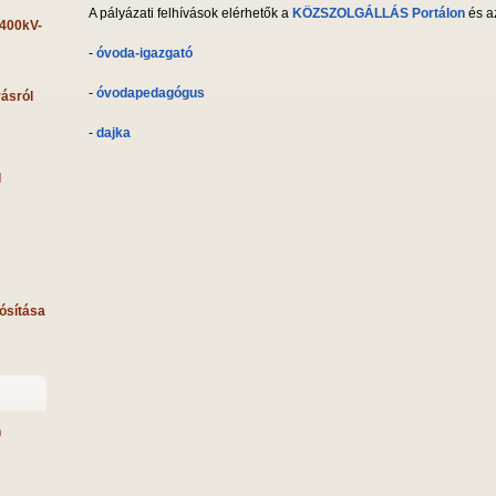
A pályázati felhívások elérhetők a
KÖZSZOLGÁLLÁS Portálon
és a
 400kV-
-
óvoda-igazgató
-
óvodapedagógus
rásról
-
dajka
l
ósítása
n