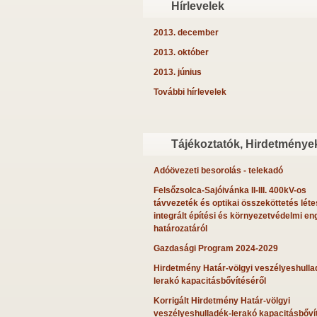
Hírlevelek
2013. december
2013. október
2013. június
További hírlevelek
Tájékoztatók, Hirdetménye
Adóövezeti besorolás - telekadó
Felsőzsolca-Sajóivánka II-III. 400kV-os
távvezeték és optikai összeköttetés léte
integrált építési és környezetvédelmi en
határozatáról
Gazdasági Program 2024-2029
Hirdetmény Határ-völgyi veszélyeshulla
lerakó kapacitásbővítéséről
Korrigált Hirdetmény Határ-völgyi
veszélyeshulladék-lerakó kapacitásbőví