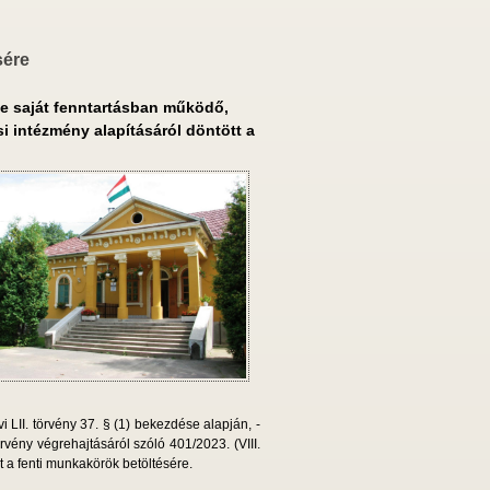
sére
e saját fenntartásban működő,
si intézmény alapításáról döntött a
 LII. törvény 37. § (1) bekezdése alapján, -
rvény végrehajtásáról szóló 401/2023. (VIII.
t a fenti munkakörök betöltésére.