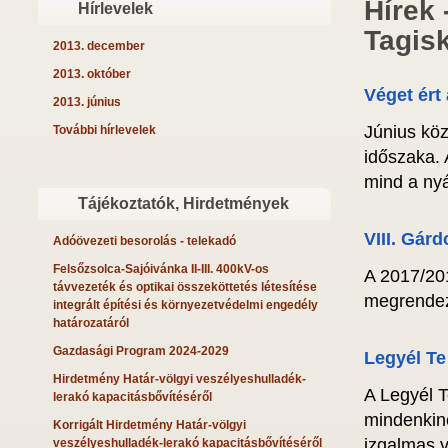
Hírek 
Hírlevelek
Tagis
2013. december
2013. október
Véget ért
2013. június
Június kö
További hírlevelek
időszaka.
mind a nyá
Tájékoztatók, Hirdetmények
VIII. Gár
Adóövezeti besorolás - telekadó
Felsőzsolca-Sajóivánka II-III. 400kV-os
A 2017/20
távvezeték és optikai összeköttetés létesítése
megrende
integrált építési és környezetvédelmi engedély
határozatáról
Gazdasági Program 2024-2029
Legyél Te
Hirdetmény Határ-völgyi veszélyeshulladék-
A Legyél T
lerakó kapacitásbővítéséről
mindenkin
Korrigált Hirdetmény Határ-völgyi
izgalmas v
veszélyeshulladék-lerakó kapacitásbővítéséről