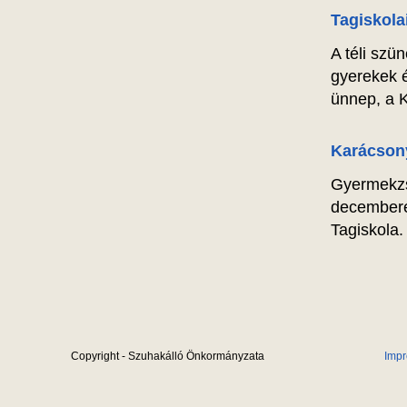
Tagiskola
A téli szün
gyerekek é
ünnep, a 
Karácson
Gyermekzsi
decemberé
Tagiskola.
Copyright - Szuhakálló Önkormányzata
Imp