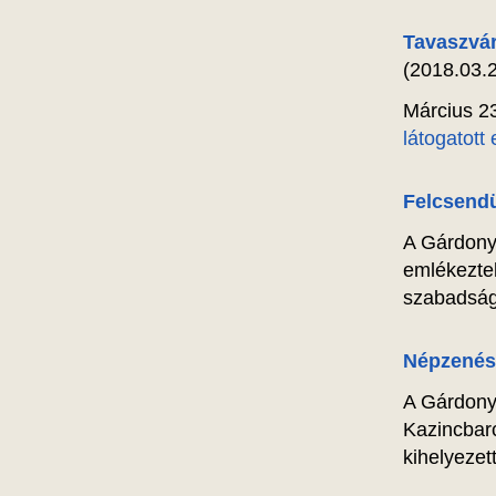
Tavaszvár
(2018.03.2
Március 23
látogatott
Felcsendü
A Gárdony
emlékezte
szabadságh
Népzenész
A Gárdonyi
Kazincbarc
kihelyezet