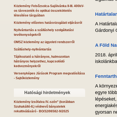
Közlemény Felsőzsolca-Sajóivánka II-III. 400kV-
os távvezeték és optikai összeköttetés
Határtala
létesítése tárgyában
Közlemény előzetes hatásvizsgálati eljárásról
A Határtal
Gárdonyi G
Nyilvántartás a szálláshely szolgáltatási
tevékenységekről
OMSZ közlemény az ügyeleti rendszerről
A Föld Na
Szálláshely-nyilvántartás
2018. ápri
Tájékoztató a hátrányos, halmozottan
iskolánkba
hátrányos helyzethez, kapcsolódó
kedvezményekről
Versenyképes Járások Program megvalósítása
Fenntarth
- Sajtóközlemény
A környez
egyre több
Hatósági hirdetmények
lépéseket
Közlemény Izsófalva IV.-szén” (korábban
energiakés
Szuhakálló-II.) védnevű bányatelek
rekultiválásáró
- BO/32/06582-9/2025
gyorsan n