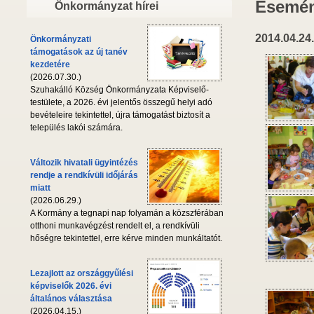
Esemén
Önkormányzat hírei
2014.04.24.
Önkormányzati
támogatások az új tanév
kezdetére
(2026.07.30.)
Szuhakálló Község Önkormányzata Képviselő-
testülete, a 2026. évi jelentős összegű helyi adó
bevételeire tekintettel, újra támogatást biztosít a
település lakói számára.
Változik hivatali ügyintézés
rendje a rendkívüli időjárás
miatt
(2026.06.29.)
A Kormány a tegnapi nap folyamán a közszférában
otthoni munkavégzést rendelt el, a rendkívüli
hőségre tekintettel, erre kérve minden munkáltatót.
Lezajlott az országgyűlési
képviselők 2026. évi
általános választása
(2026.04.15.)