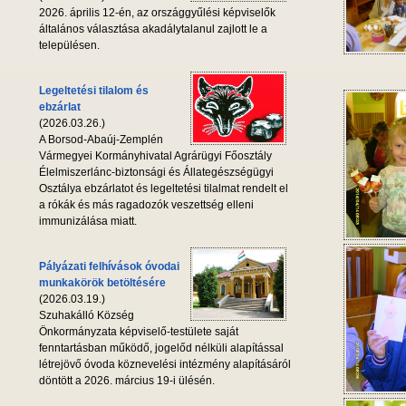
2026. április 12-én, az országgyűlési képviselők
általános választása akadálytalanul zajlott le a
településen.
Legeltetési tilalom és
ebzárlat
(2026.03.26.)
A Borsod-Abaúj-Zemplén
Vármegyei Kormányhivatal Agrárügyi Főosztály
Élelmiszerlánc-biztonsági és Állategészségügyi
Osztálya ebzárlatot és legeltetési tilalmat rendelt el
a rókák és más ragadozók veszettség elleni
immunizálása miatt.
Pályázati felhívások óvodai
munkakörök betöltésére
(2026.03.19.)
Szuhakálló Község
Önkormányzata képviselő-testülete saját
fenntartásban működő, jogelőd nélküli alapítással
létrejövő óvoda köznevelési intézmény alapításáról
döntött a 2026. március 19-i ülésén.