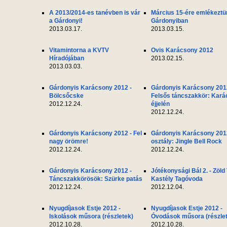
A 2013/2014-es tanévben is vár
Március 15-ére emlékeztü
a Gárdonyi!
Gárdonyiban
2013.03.17.
2013.03.15.
Vitamintorna a KVTV
Ovis Karácsony 2012
Híradójában
2013.02.15.
2013.03.03.
Gárdonyis Karácsony 2012 -
Gárdonyis Karácsony 201
Bölcsőcske
Felsős táncszakkör: Kar
2012.12.24.
éjjelén
2012.12.24.
Gárdonyis Karácsony 2012 - Fel
Gárdonyis Karácsony 2012
nagy örömre!
osztály: Jingle Bell Rock
2012.12.24.
2012.12.24.
Gárdonyis Karácsony 2012 -
Jótékonysági Bál 2. - Zöld
Táncszakkörösök: Szürke patás
Kastély Tagóvoda
2012.12.24.
2012.12.04.
Nyugdíjasok Estje 2012 -
Nyugdíjasok Estje 2012 -
Iskolások műsora (részletek)
Óvodások műsora (részle
2012.10.28.
2012.10.28.