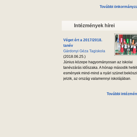
További önkormányzat
Intézmények hírei
Véget ért a 2017/2018.
tanév
Gárdonyi Géza Tagiskola
(2018.06.25.)
Június közepe hagyományosan az iskolai
tanévzárás időszaka. A hónap második heté
esmények mind-mind a nyári szünet bekösz
jelzik, az ország valamennyi iskolájában.
További intézmén