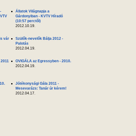
-
Állatok Világnapja a
KVTV
Gárdonyiban - KVTV Híradó
(10:57 perctől)
2012.10.19.
s vár
Szülők-nevelők Bálja 2012 -
Palotás
2012.04.19.
 2011
OVIGÁLA az Egressyben - 2010.
2012.04.19.
10.
Jótékonysági Gála 2011 -
Mesevarázs: Tanár úr kérem!
2012.04.17.