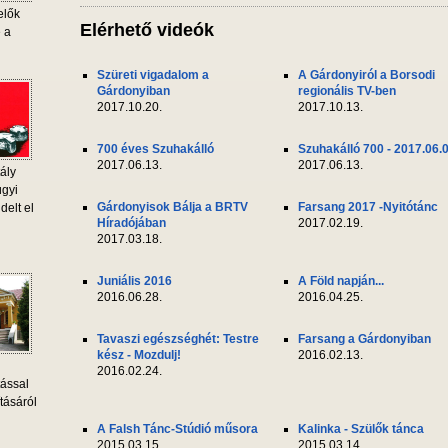
elők
Elérhető videók
e a
Szüreti vigadalom a
A Gárdonyiról a Borsodi
Gárdonyiban
regionális TV-ben
2017.10.20.
2017.10.13.
700 éves Szuhakálló
Szuhakálló 700 - 2017.06.
2017.06.13.
2017.06.13.
ály
ügyi
Gárdonyisok Bálja a BRTV
Farsang 2017 -Nyitótánc
delt el
Híradójában
2017.02.19.
2017.03.18.
Juniális 2016
A Föld napján...
2016.06.28.
2016.04.25.
Tavaszi egészséghét: Testre
Farsang a Gárdonyiban
kész - Mozdulj!
2016.02.13.
2016.02.24.
tással
tásáról
A Falsh Tánc-Stúdió műsora
Kalinka - Szülők tánca
2015.03.15.
2015.03.14.