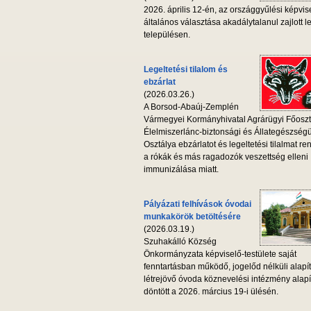
2026. április 12-én, az országgyűlési képvis
általános választása akadálytalanul zajlott l
településen.
Legeltetési tilalom és
ebzárlat
(2026.03.26.)
A Borsod-Abaúj-Zemplén
Vármegyei Kormányhivatal Agrárügyi Főoszt
Élelmiszerlánc-biztonsági és Állategészség
Osztálya ebzárlatot és legeltetési tilalmat ren
a rókák és más ragadozók veszettség elleni
immunizálása miatt.
Pályázati felhívások óvodai
munkakörök betöltésére
(2026.03.19.)
Szuhakálló Község
Önkormányzata képviselő-testülete saját
fenntartásban működő, jogelőd nélküli alapí
létrejövő óvoda köznevelési intézmény alapí
döntött a 2026. március 19-i ülésén.