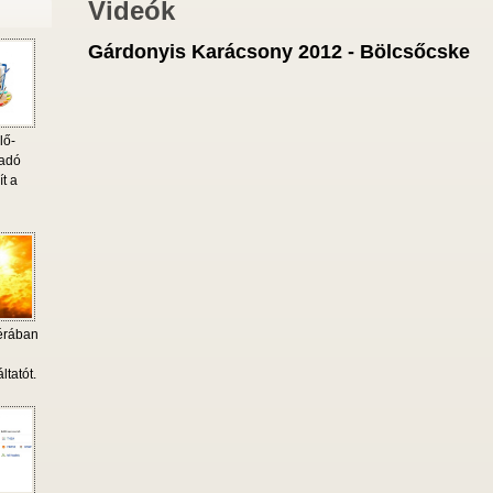
Videók
Gárdonyis Karácsony 2012 - Bölcsőcske
lő-
 adó
ít a
érában
i
ltatót.