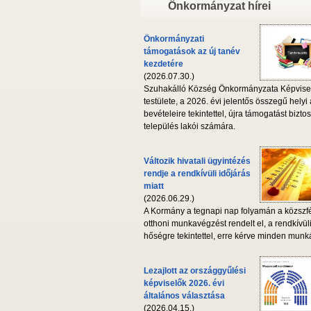
Önkormányzat hírei
Önkormányzati
támogatások az új tanév
kezdetére
(2026.07.30.)
Szuhakálló Község Önkormányzata Képvise
testülete, a 2026. évi jelentős összegű helyi
bevételeire tekintettel, újra támogatást biztos
település lakói számára.
Változik hivatali ügyintézés
rendje a rendkívüli időjárás
miatt
(2026.06.29.)
A Kormány a tegnapi nap folyamán a közszf
otthoni munkavégzést rendelt el, a rendkívül
hőségre tekintettel, erre kérve minden munká
Lezajlott az országgyűlési
képviselők 2026. évi
általános választása
(2026.04.15.)