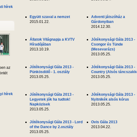
i hírek
Együtt szaval a nemzet
Adventi játszóház a
2015.01.22.
Gárdonyiban
2014.12.30.
Állatok Világnapja a KVTV
Jótékonysági Gála 2013 -
Híradójában
Csongor és Tünde
2013.10.19.
(Mesevarázs)
2013.05.25.
Jótékonysági Gála 2013 -
Jótékonysági Gála 2013 -
ben az
Pünkösdölő - 1. osztály
Country (Alsós táncszakk
öntét
2013.05.25.
2013.05.25.
yi hírek
Jótékonysági Gála 2013 -
Jótékonysági Gála 2013 -
Legyetek jók ha tudtok!
Nyitnikék alsós kórus
Napközisek
2013.05.25.
2013.05.25.
Jótékonysági Gála 2013 - Lord
Ovis Gála 2013
of the Dance by 2.osztály
2013.04.22.
2013.05.25.