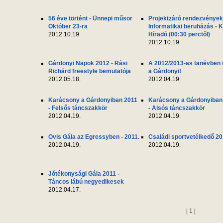
56 éve történt - Ünnepi műsor
Projektzáró rendezvények
Október 23-ra
Informatikai beruházás - 
2012.10.19.
Híradó (00:30 perctől)
2012.10.19.
Gárdonyi Napok 2012 - Rási
A 2012/2013-as tanévben i
Richárd freestyle bemutatója
a Gárdonyi!
2012.05.18.
2012.04.19.
Karácsony a Gárdonyiban 2011
Karácsony a Gárdonyiban
- Felsős táncszakkör
- Alsós táncszakkör
2012.04.19.
2012.04.19.
Ovis Gála az Egressyben - 2011.
Családi sportvetélkedő 20
2012.04.19.
2012.04.19.
Jótékonysági Gála 2011 -
Táncos lábú negyedikesek
2012.04.17.
| 1 |