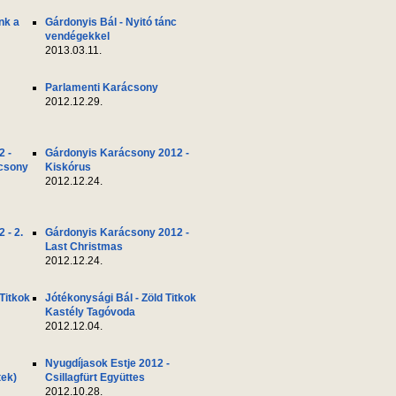
nk a
Gárdonyis Bál - Nyitó tánc
vendégekkel
2013.03.11.
Parlamenti Karácsony
2012.12.29.
2 -
Gárdonyis Karácsony 2012 -
ácsony
Kiskórus
2012.12.24.
 - 2.
Gárdonyis Karácsony 2012 -
Last Christmas
2012.12.24.
 Titkok
Jótékonysági Bál - Zöld Titkok
Kastély Tagóvoda
2012.12.04.
Nyugdíjasok Estje 2012 -
tek)
Csillagfürt Együttes
2012.10.28.