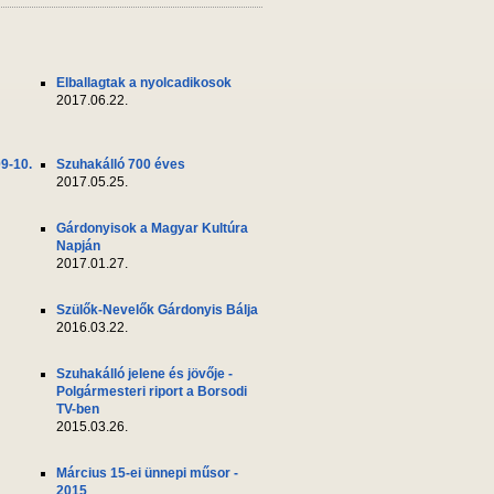
Elballagtak a nyolcadikosok
2017.06.22.
09-10.
Szuhakálló 700 éves
2017.05.25.
Gárdonyisok a Magyar Kultúra
Napján
2017.01.27.
Szülők-Nevelők Gárdonyis Bálja
2016.03.22.
Szuhakálló jelene és jövője -
Polgármesteri riport a Borsodi
TV-ben
2015.03.26.
Március 15-ei ünnepi műsor -
2015