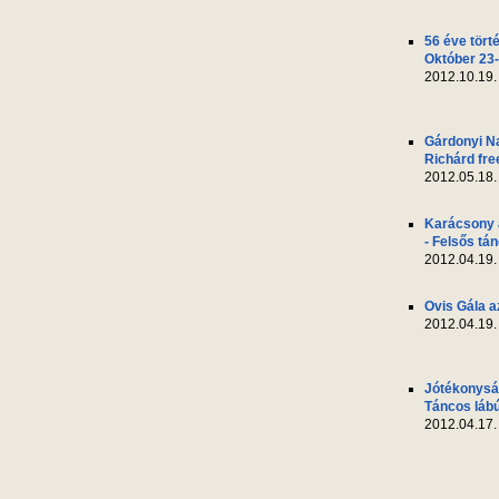
56 éve tört
Október 23-
2012.10.19.
Gárdonyi N
Richárd fre
2012.05.18.
Karácsony 
- Felsős tá
2012.04.19.
Ovis Gála a
2012.04.19.
Jótékonyság
Táncos láb
2012.04.17.