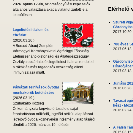
2026. április 12-én, az országgyűlési képviselők
Elérhető 
általános választása akadálytalanul zajlott le a
településen.
Szüreti vig
Gárdonyiba
Legeltetési tilalom és
2017.10.20.
ebzárlat
(2026.03.26.)
700 éves S
A Borsod-Abaúj-Zemplén
2017.06.13.
Vármegyei Kormányhivatal Agrárügyi Főosztály
Élelmiszerlánc-biztonsági és Állategészségügyi
Gárdonyiso
Osztálya ebzárlatot és legeltetési tilalmat rendelt el
Híradójába
a rókák és más ragadozók veszettség elleni
2017.03.18.
immunizálása miatt.
Juniális 20
Pályázati felhívások óvodai
2016.06.28.
munkakörök betöltésére
(2026.03.19.)
Tavaszi egé
Szuhakálló Község
kész - Mozd
Önkormányzata képviselő-testülete saját
2016.02.24.
fenntartásban működő, jogelőd nélküli alapítással
létrejövő óvoda köznevelési intézmény alapításáról
döntött a 2026. március 19-i ülésén.
A Falsh Tá
2015.03.15.