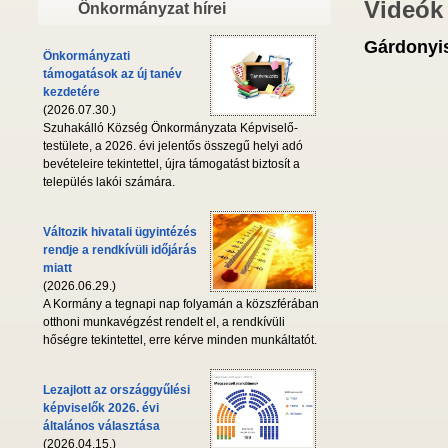
Videók
Önkormányzat hírei
Gárdonyis
Önkormányzati
támogatások az új tanév
kezdetére
(2026.07.30.)
Szuhakálló Község Önkormányzata Képviselő-
testülete, a 2026. évi jelentős összegű helyi adó
bevételeire tekintettel, újra támogatást biztosít a
település lakói számára.
Változik hivatali ügyintézés
rendje a rendkívüli időjárás
miatt
(2026.06.29.)
A Kormány a tegnapi nap folyamán a közszférában
otthoni munkavégzést rendelt el, a rendkívüli
hőségre tekintettel, erre kérve minden munkáltatót.
Lezajlott az országgyűlési
képviselők 2026. évi
általános választása
(2026.04.15.)