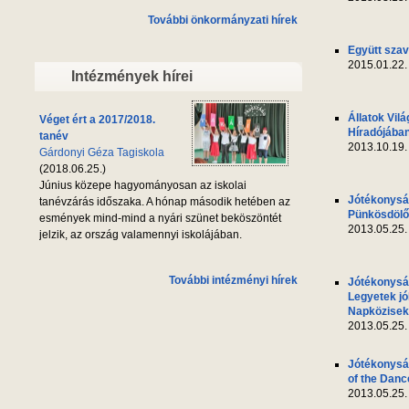
További önkormányzati hírek
Együtt szav
2015.01.22.
Intézmények hírei
Állatok Vil
Véget ért a 2017/2018.
Híradójába
tanév
2013.10.19.
Gárdonyi Géza Tagiskola
(2018.06.25.)
Június közepe hagyományosan az iskolai
Jótékonyság
tanévzárás időszaka. A hónap második hetében az
Pünkösdölő 
esmények mind-mind a nyári szünet beköszöntét
2013.05.25.
jelzik, az ország valamennyi iskolájában.
További intézményi hírek
Jótékonyság
Legyetek jó
Napközisek
2013.05.25.
Jótékonyság
of the Danc
2013.05.25.