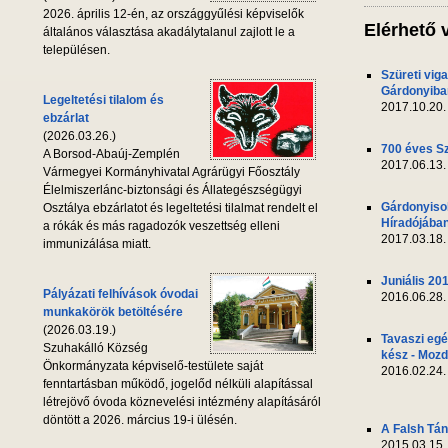
2026. április 12-én, az országgyűlési képviselők
Elérhető 
általános választása akadálytalanul zajlott le a
településen.
Szüreti vig
Gárdonyiba
Legeltetési tilalom és
2017.10.20.
ebzárlat
(2026.03.26.)
700 éves S
A Borsod-Abaúj-Zemplén
2017.06.13.
Vármegyei Kormányhivatal Agrárügyi Főosztály
Élelmiszerlánc-biztonsági és Állategészségügyi
Gárdonyiso
Osztálya ebzárlatot és legeltetési tilalmat rendelt el
Híradójába
a rókák és más ragadozók veszettség elleni
2017.03.18.
immunizálása miatt.
Juniális 20
Pályázati felhívások óvodai
2016.06.28.
munkakörök betöltésére
(2026.03.19.)
Tavaszi egé
Szuhakálló Község
kész - Mozd
Önkormányzata képviselő-testülete saját
2016.02.24.
fenntartásban működő, jogelőd nélküli alapítással
létrejövő óvoda köznevelési intézmény alapításáról
döntött a 2026. március 19-i ülésén.
A Falsh Tá
2015.03.15.