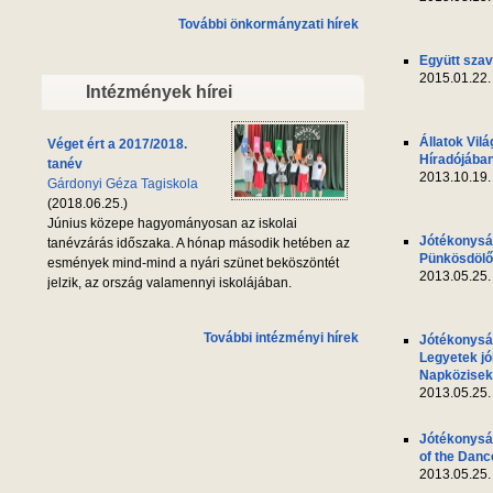
További önkormányzati hírek
Együtt szav
2015.01.22.
Intézmények hírei
Állatok Vil
Véget ért a 2017/2018.
Híradójába
tanév
2013.10.19.
Gárdonyi Géza Tagiskola
(2018.06.25.)
Június közepe hagyományosan az iskolai
Jótékonyság
tanévzárás időszaka. A hónap második hetében az
Pünkösdölő 
esmények mind-mind a nyári szünet beköszöntét
2013.05.25.
jelzik, az ország valamennyi iskolájában.
További intézményi hírek
Jótékonyság
Legyetek jó
Napközisek
2013.05.25.
Jótékonyság
of the Danc
2013.05.25.