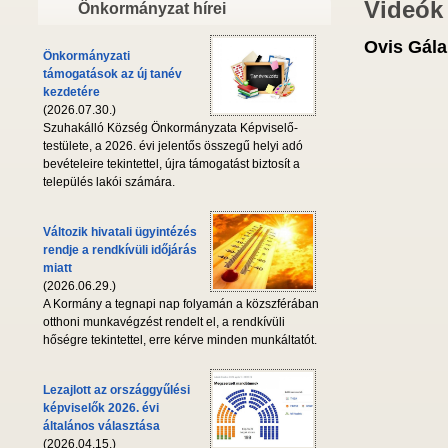
Videók
Önkormányzat hírei
Ovis Gála
Önkormányzati
támogatások az új tanév
kezdetére
(2026.07.30.)
Szuhakálló Község Önkormányzata Képviselő-
testülete, a 2026. évi jelentős összegű helyi adó
bevételeire tekintettel, újra támogatást biztosít a
település lakói számára.
Változik hivatali ügyintézés
rendje a rendkívüli időjárás
miatt
(2026.06.29.)
A Kormány a tegnapi nap folyamán a közszférában
otthoni munkavégzést rendelt el, a rendkívüli
hőségre tekintettel, erre kérve minden munkáltatót.
Lezajlott az országgyűlési
képviselők 2026. évi
általános választása
(2026.04.15.)