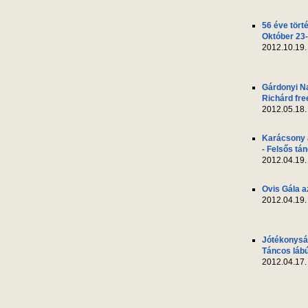
56 éve tört
Október 23-
2012.10.19.
Gárdonyi N
Richárd fre
2012.05.18.
Karácsony 
- Felsős tá
2012.04.19.
Ovis Gála a
2012.04.19.
Jótékonyság
Táncos láb
2012.04.17.