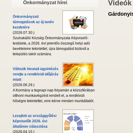
Videók
Önkormányzat hírei
Gárdonyis
Önkormányzati
támogatások az új tanév
kezdetére
(2026.07.30.)
Szuhakálló Község Önkormányzata Képviselő-
testülete, a 2026. évi jelentős összegű helyi adó
bevételeire tekintettel, újra támogatást biztosít a
település lakói számára.
Változik hivatali ügyintézés
rendje a rendkívüli időjárás
miatt
(2026.06.29.)
A Kormány a tegnapi nap folyamán a közszférában
otthoni munkavégzést rendelt el, a rendkívüli
hőségre tekintettel, erre kérve minden munkáltatót.
Lezajlott az országgyűlési
képviselők 2026. évi
általános választása
(2026.04.15.)