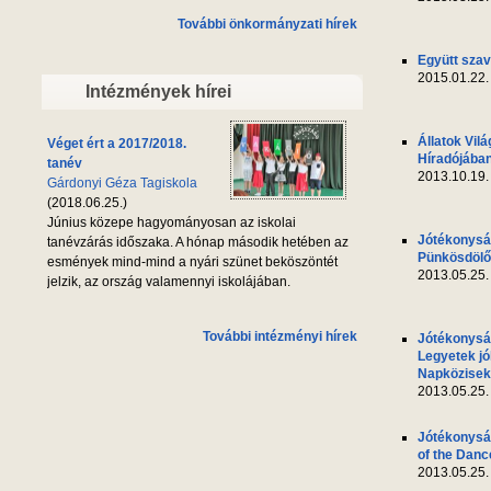
További önkormányzati hírek
Együtt szav
2015.01.22.
Intézmények hírei
Állatok Vil
Véget ért a 2017/2018.
Híradójába
tanév
2013.10.19.
Gárdonyi Géza Tagiskola
(2018.06.25.)
Június közepe hagyományosan az iskolai
Jótékonyság
tanévzárás időszaka. A hónap második hetében az
Pünkösdölő 
esmények mind-mind a nyári szünet beköszöntét
2013.05.25.
jelzik, az ország valamennyi iskolájában.
További intézményi hírek
Jótékonyság
Legyetek jó
Napközisek
2013.05.25.
Jótékonyság
of the Danc
2013.05.25.