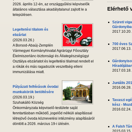
2026. április 12-én, az országgyűlési képviselők
Elérhető 
általános választása akadálytalanul zajlott le a
településen.
Szüreti vig
Gárdonyiba
Legeltetési tilalom és
2017.10.20.
ebzárlat
(2026.03.26.)
700 éves S
A Borsod-Abaúj-Zemplén
2017.06.13.
Vármegyei Kormányhivatal Agrárügyi Főosztály
Élelmiszerlánc-biztonsági és Állategészségügyi
Gárdonyiso
Osztálya ebzárlatot és legeltetési tilalmat rendelt el
Híradójába
a rókák és más ragadozók veszettség elleni
2017.03.18.
immunizálása miatt.
Juniális 20
Pályázati felhívások óvodai
2016.06.28.
munkakörök betöltésére
(2026.03.19.)
Tavaszi egé
Szuhakálló Község
kész - Mozd
Önkormányzata képviselő-testülete saját
2016.02.24.
fenntartásban működő, jogelőd nélküli alapítással
létrejövő óvoda köznevelési intézmény alapításáról
döntött a 2026. március 19-i ülésén.
A Falsh Tá
2015.03.15.