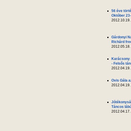
56 éve tört
Október 23-
2012.10.19.
Gárdonyi N
Richárd fre
2012.05.18.
Karácsony 
- Felsős tá
2012.04.19.
Ovis Gála a
2012.04.19.
Jótékonyság
Táncos láb
2012.04.17.