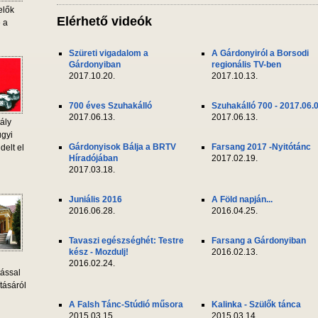
elők
Elérhető videók
e a
Szüreti vigadalom a
A Gárdonyiról a Borsodi
Gárdonyiban
regionális TV-ben
2017.10.20.
2017.10.13.
700 éves Szuhakálló
Szuhakálló 700 - 2017.06.
2017.06.13.
2017.06.13.
ály
ügyi
Gárdonyisok Bálja a BRTV
Farsang 2017 -Nyitótánc
delt el
Híradójában
2017.02.19.
2017.03.18.
Juniális 2016
A Föld napján...
2016.06.28.
2016.04.25.
Tavaszi egészséghét: Testre
Farsang a Gárdonyiban
kész - Mozdulj!
2016.02.13.
2016.02.24.
tással
tásáról
A Falsh Tánc-Stúdió műsora
Kalinka - Szülők tánca
2015.03.15.
2015.03.14.