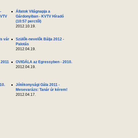
-
Állatok Világnapja a
KVTV
Gárdonyiban - KVTV Híradó
(10:57 perctől)
2012.10.19.
s vár
Szülők-nevelők Bálja 2012 -
Palotás
2012.04.19.
 2011
OVIGÁLA az Egressyben - 2010.
2012.04.19.
10.
Jótékonysági Gála 2011 -
Mesevarázs: Tanár úr kérem!
2012.04.17.