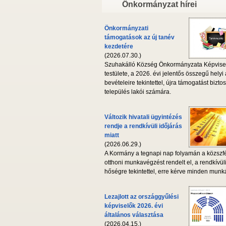
Önkormányzat hírei
Önkormányzati
támogatások az új tanév
kezdetére
(2026.07.30.)
Szuhakálló Község Önkormányzata Képvise
testülete, a 2026. évi jelentős összegű helyi
bevételeire tekintettel, újra támogatást biztos
település lakói számára.
Változik hivatali ügyintézés
rendje a rendkívüli időjárás
miatt
(2026.06.29.)
A Kormány a tegnapi nap folyamán a közszf
otthoni munkavégzést rendelt el, a rendkívül
hőségre tekintettel, erre kérve minden munká
Lezajlott az országgyűlési
képviselők 2026. évi
általános választása
(2026.04.15.)