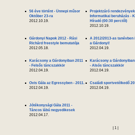
56 éve történt - Ünnepi műsor
Projektzáró rendezvények
Október 23-ra
Informatikai beruházás - 
2012.10.19.
Híradó (00:30 perctől)
2012.10.19.
Gárdonyi Napok 2012 - Rási
A 2012/2013-as tanévben i
Richárd freestyle bemutatója
a Gárdonyi!
2012.05.18.
2012.04.19.
Karácsony a Gárdonyiban 2011
Karácsony a Gárdonyiban
- Felsős táncszakkör
- Alsós táncszakkör
2012.04.19.
2012.04.19.
Ovis Gála az Egressyben - 2011.
Családi sportvetélkedő 20
2012.04.19.
2012.04.19.
Jótékonysági Gála 2011 -
Táncos lábú negyedikesek
2012.04.17.
| 1 |