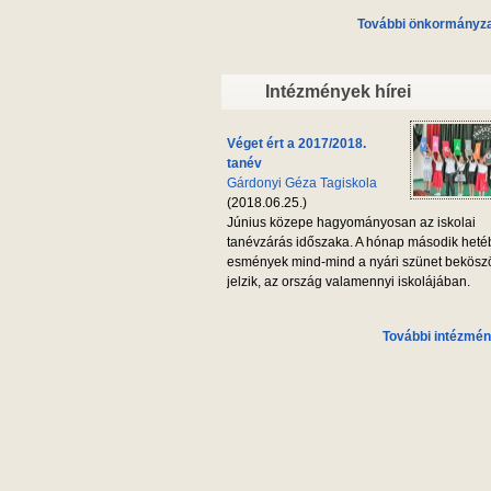
További önkormányzat
Intézmények hírei
Véget ért a 2017/2018.
tanév
Gárdonyi Géza Tagiskola
(2018.06.25.)
Június közepe hagyományosan az iskolai
tanévzárás időszaka. A hónap második heté
esmények mind-mind a nyári szünet bekösz
jelzik, az ország valamennyi iskolájában.
További intézmén