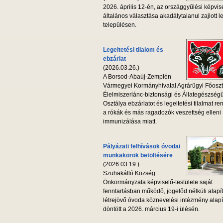
2026. április 12-én, az országgyűlési képvis
általános választása akadálytalanul zajlott l
településen.
Legeltetési tilalom és
ebzárlat
(2026.03.26.)
A Borsod-Abaúj-Zemplén
Vármegyei Kormányhivatal Agrárügyi Főoszt
Élelmiszerlánc-biztonsági és Állategészség
Osztálya ebzárlatot és legeltetési tilalmat ren
a rókák és más ragadozók veszettség elleni
immunizálása miatt.
Pályázati felhívások óvodai
munkakörök betöltésére
(2026.03.19.)
Szuhakálló Község
Önkormányzata képviselő-testülete saját
fenntartásban működő, jogelőd nélküli alapí
létrejövő óvoda köznevelési intézmény alapí
döntött a 2026. március 19-i ülésén.