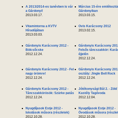
A 2013/2014-es tanévben is vár
Március 15-ére emlékeztü
a Gárdonyi!
Gárdonyiban
2013.03.17.
2013.03.15.
Vitamintorna a KVTV
Ovis Karácsony 2012
Híradójában
2013.02.15.
2013.03.03.
Gárdonyis Karácsony 2012 -
Gárdonyis Karácsony 201
Bölcsőcske
Felsős táncszakkör: Kar
2012.12.24.
éjjelén
2012.12.24.
Gárdonyis Karácsony 2012 - Fel
Gárdonyis Karácsony 2012
nagy örömre!
osztály: Jingle Bell Rock
2012.12.24.
2012.12.24.
Gárdonyis Karácsony 2012 -
Jótékonysági Bál 2. - Zöld
Táncszakkörösök: Szürke patás
Kastély Tagóvoda
2012.12.24.
2012.12.04.
Nyugdíjasok Estje 2012 -
Nyugdíjasok Estje 2012 -
Iskolások műsora (részletek)
Óvodások műsora (részle
2012.10.28.
2012.10.28.