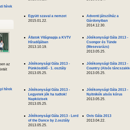
i hírek
Együtt szaval a nemzet
Adventi játszóház a
2015.01.22.
Gárdonyiban
2014.12.30.
Állatok Világnapja a KVTV
Jótékonysági Gála 2013 -
Híradójában
Csongor és Tünde
2013.10.19.
(Mesevarázs)
2013.05.25.
Jótékonysági Gála 2013 -
Jótékonysági Gála 2013 -
ben az
Pünkösdölő - 1. osztály
Country (Alsós táncszakk
öntét
2013.05.25.
2013.05.25.
yi hírek
Jótékonysági Gála 2013 -
Jótékonysági Gála 2013 -
Legyetek jók ha tudtok!
Nyitnikék alsós kórus
Napközisek
2013.05.25.
2013.05.25.
Jótékonysági Gála 2013 - Lord
Ovis Gála 2013
of the Dance by 2.osztály
2013.04.22.
2013.05.25.