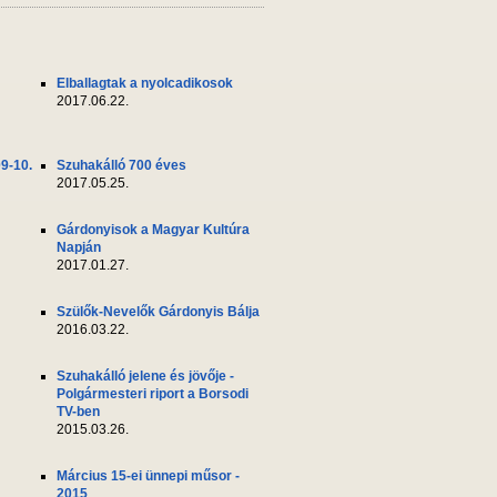
Elballagtak a nyolcadikosok
2017.06.22.
09-10.
Szuhakálló 700 éves
2017.05.25.
Gárdonyisok a Magyar Kultúra
Napján
2017.01.27.
Szülők-Nevelők Gárdonyis Bálja
2016.03.22.
Szuhakálló jelene és jövője -
Polgármesteri riport a Borsodi
TV-ben
2015.03.26.
Március 15-ei ünnepi műsor -
2015