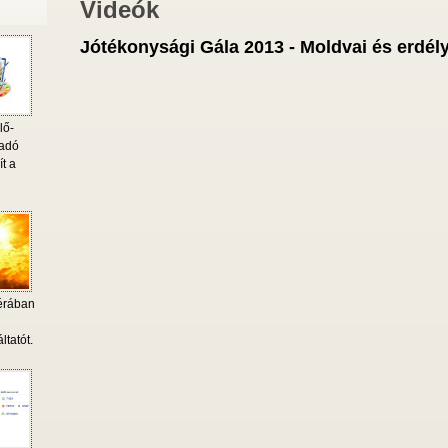
Videók
Jótékonysági Gála 2013 - Moldvai és erdél
lő-
 adó
ít a
érában
i
ltatót.