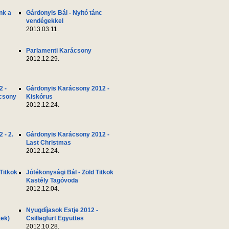
nk a
Gárdonyis Bál - Nyitó tánc
vendégekkel
2013.03.11.
Parlamenti Karácsony
2012.12.29.
2 -
Gárdonyis Karácsony 2012 -
ácsony
Kiskórus
2012.12.24.
 - 2.
Gárdonyis Karácsony 2012 -
Last Christmas
2012.12.24.
 Titkok
Jótékonysági Bál - Zöld Titkok
Kastély Tagóvoda
2012.12.04.
Nyugdíjasok Estje 2012 -
tek)
Csillagfürt Együttes
2012.10.28.