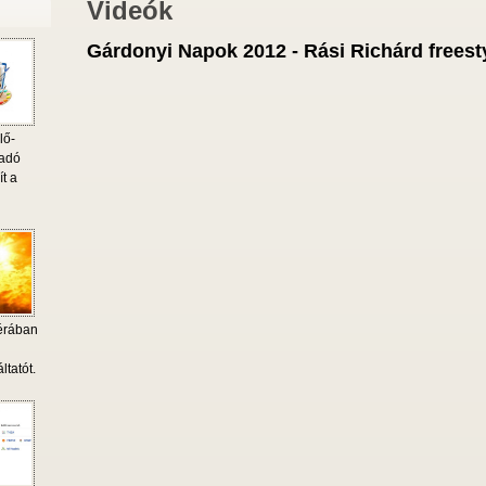
Videók
Gárdonyi Napok 2012 - Rási Richárd freest
lő-
 adó
ít a
érában
i
ltatót.