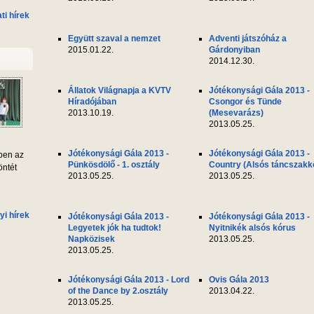
i hírek
Együtt szaval a nemzet
Adventi játszóház a
2015.01.22.
Gárdonyiban
2014.12.30.
Állatok Világnapja a KVTV
Jótékonysági Gála 2013 -
Híradójában
Csongor és Tünde
2013.10.19.
(Mesevarázs)
2013.05.25.
Jótékonysági Gála 2013 -
Jótékonysági Gála 2013 -
ben az
Pünkösdölő - 1. osztály
Country (Alsós táncszakk
öntét
2013.05.25.
2013.05.25.
yi hírek
Jótékonysági Gála 2013 -
Jótékonysági Gála 2013 -
Legyetek jók ha tudtok!
Nyitnikék alsós kórus
Napközisek
2013.05.25.
2013.05.25.
Jótékonysági Gála 2013 - Lord
Ovis Gála 2013
of the Dance by 2.osztály
2013.04.22.
2013.05.25.