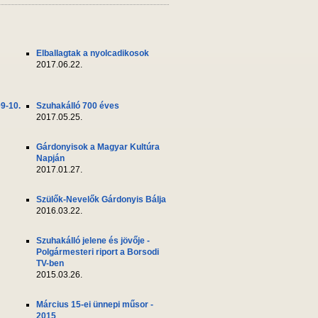
Elballagtak a nyolcadikosok
2017.06.22.
09-10.
Szuhakálló 700 éves
2017.05.25.
Gárdonyisok a Magyar Kultúra
Napján
2017.01.27.
Szülők-Nevelők Gárdonyis Bálja
2016.03.22.
Szuhakálló jelene és jövője -
Polgármesteri riport a Borsodi
TV-ben
2015.03.26.
Március 15-ei ünnepi műsor -
2015