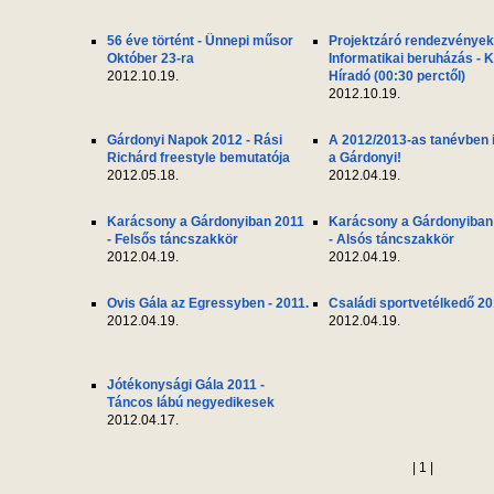
56 éve történt - Ünnepi műsor
Projektzáró rendezvények
Október 23-ra
Informatikai beruházás - 
2012.10.19.
Híradó (00:30 perctől)
2012.10.19.
Gárdonyi Napok 2012 - Rási
A 2012/2013-as tanévben i
Richárd freestyle bemutatója
a Gárdonyi!
2012.05.18.
2012.04.19.
Karácsony a Gárdonyiban 2011
Karácsony a Gárdonyiban
- Felsős táncszakkör
- Alsós táncszakkör
2012.04.19.
2012.04.19.
Ovis Gála az Egressyben - 2011.
Családi sportvetélkedő 20
2012.04.19.
2012.04.19.
Jótékonysági Gála 2011 -
Táncos lábú negyedikesek
2012.04.17.
| 1 |