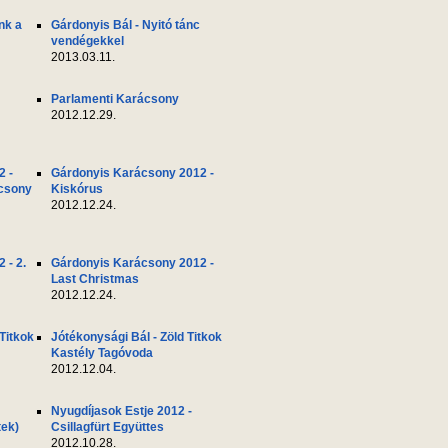
nk a
Gárdonyis Bál - Nyitó tánc
vendégekkel
2013.03.11.
Parlamenti Karácsony
2012.12.29.
2 -
Gárdonyis Karácsony 2012 -
ácsony
Kiskórus
2012.12.24.
 - 2.
Gárdonyis Karácsony 2012 -
Last Christmas
2012.12.24.
 Titkok
Jótékonysági Bál - Zöld Titkok
Kastély Tagóvoda
2012.12.04.
Nyugdíjasok Estje 2012 -
tek)
Csillagfürt Együttes
2012.10.28.