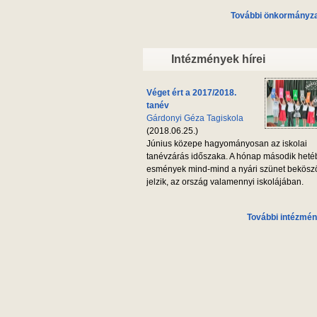
További önkormányzat
Intézmények hírei
Véget ért a 2017/2018.
tanév
Gárdonyi Géza Tagiskola
(2018.06.25.)
Június közepe hagyományosan az iskolai
tanévzárás időszaka. A hónap második heté
esmények mind-mind a nyári szünet bekösz
jelzik, az ország valamennyi iskolájában.
További intézmén