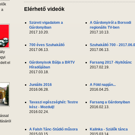
elők
Elérhető videók
e a
Szüreti vigadalom a
A Gárdonyiról a Borsodi
Gárdonyiban
regionális TV-ben
2017.10.20.
2017.10.13.
700 éves Szuhakálló
Szuhakálló 700 - 2017.06.
2017.06.13.
2017.06.13.
ály
ügyi
Gárdonyisok Bálja a BRTV
Farsang 2017 -Nyitótánc
delt el
Híradójában
2017.02.19.
2017.03.18.
Juniális 2016
A Föld napján...
2016.06.28.
2016.04.25.
Tavaszi egészséghét: Testre
Farsang a Gárdonyiban
kész - Mozdulj!
2016.02.13.
2016.02.24.
tással
tásáról
A Falsh Tánc-Stúdió műsora
Kalinka - Szülők tánca
2015.03.15.
2015.03.14.