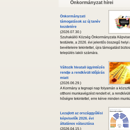
Önkormányzat hírei
Önkormányzati
támogatások az új tanév
kezdetére
(2026.07.30.)
Szuhakálló Község Önkormányzata Képvise
testülete, a 2026. évi jelentős összegű helyi
bevételeire tekintettel, újra támogatást biztos
település lakói számára.
Változik hivatali ügyintézés
rendje a rendkívüli időjárás
miatt
(2026.06.29.)
A Kormány a tegnapi nap folyamán a közszf
otthoni munkavégzést rendelt el, a rendkívül
hőségre tekintettel, erre kérve minden munká
Lezajlott az országgyűlési
képviselők 2026. évi
általános választása
(2026.04.15.)