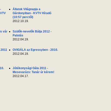
-
Állatok Világnapja a
KVTV
Gárdonyiban - KVTV Híradó
(10:57 perctől)
2012.10.19.
s vár
Szülők-nevelők Bálja 2012 -
Palotás
2012.04.19.
 2011
OVIGÁLA az Egressyben - 2010.
2012.04.19.
10.
Jótékonysági Gála 2011 -
Mesevarázs: Tanár úr kérem!
2012.04.17.