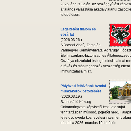
2026. április 12-én, az országgyűlési képvis
általános választása akadálytalanul zajlott l
településen.
Legeltetési tilalom és
ebzárlat
(2026.03.26.)
A Borsod-Abaúj-Zemplén
Vármegyei Kormányhivatal Agrárügyi Főoszt
Élelmiszerlánc-biztonsági és Állategészség
Osztálya ebzárlatot és legeltetési tilalmat ren
a rókák és más ragadozók veszettség elleni
immunizálása miatt.
Pályázati felhívások óvodai
munkakörök betöltésére
(2026.03.19.)
Szuhakálló Község
Önkormányzata képviselő-testülete saját
fenntartásban működő, jogelőd nélküli alapí
létrejövő óvoda köznevelési intézmény alapí
döntött a 2026. március 19-i ülésén.