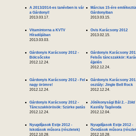
A 2013/2014-es tanévben is vár
Március 15-ére emlékeztü
a Gárdonyi!
Gárdonyiban
2013.03.17.
2013.03.15.
Vitamintorna a KVTV
Ovis Karácsony 2012
Híradójában
2013.02.15.
2013.03.03.
Gárdonyis Karácsony 2012 -
Gárdonyis Karácsony 201
Bölcsőcske
Felsős táncszakkör: Kar
2012.12.24.
éjjelén
2012.12.24.
Gárdonyis Karácsony 2012 - Fel
Gárdonyis Karácsony 2012
nagy örömre!
osztály: Jingle Bell Rock
2012.12.24.
2012.12.24.
Gárdonyis Karácsony 2012 -
Jótékonysági Bál 2. - Zöld
Táncszakkörösök: Szürke patás
Kastély Tagóvoda
2012.12.24.
2012.12.04.
Nyugdíjasok Estje 2012 -
Nyugdíjasok Estje 2012 -
Iskolások műsora (részletek)
Óvodások műsora (részle
2012.10.28.
2012.10.28.