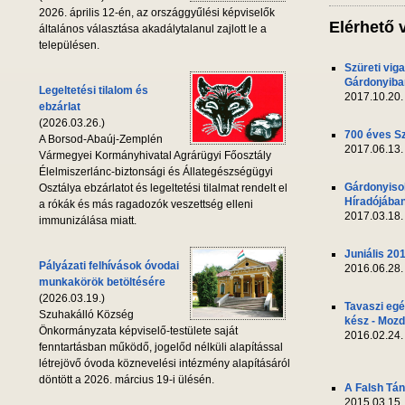
2026. április 12-én, az országgyűlési képviselők
Elérhető 
általános választása akadálytalanul zajlott le a
településen.
Szüreti vig
Gárdonyiba
Legeltetési tilalom és
2017.10.20.
ebzárlat
(2026.03.26.)
700 éves S
A Borsod-Abaúj-Zemplén
2017.06.13.
Vármegyei Kormányhivatal Agrárügyi Főosztály
Élelmiszerlánc-biztonsági és Állategészségügyi
Gárdonyiso
Osztálya ebzárlatot és legeltetési tilalmat rendelt el
Híradójába
a rókák és más ragadozók veszettség elleni
2017.03.18.
immunizálása miatt.
Juniális 20
Pályázati felhívások óvodai
2016.06.28.
munkakörök betöltésére
(2026.03.19.)
Tavaszi egé
Szuhakálló Község
kész - Mozd
Önkormányzata képviselő-testülete saját
2016.02.24.
fenntartásban működő, jogelőd nélküli alapítással
létrejövő óvoda köznevelési intézmény alapításáról
döntött a 2026. március 19-i ülésén.
A Falsh Tá
2015.03.15.