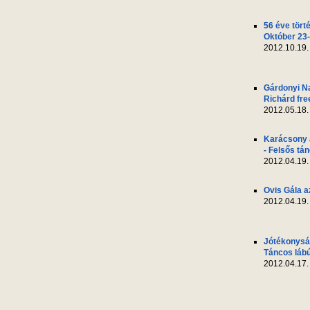
56 éve tört
Október 23-
2012.10.19.
Gárdonyi N
Richárd fre
2012.05.18.
Karácsony 
- Felsős tá
2012.04.19.
Ovis Gála a
2012.04.19.
Jótékonyság
Táncos láb
2012.04.17.