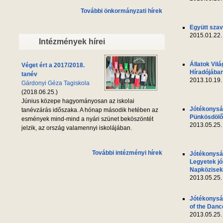
További önkormányzati hírek
Együtt szav
2015.01.22.
Intézmények hírei
Állatok Vil
Véget ért a 2017/2018.
Híradójába
tanév
2013.10.19.
Gárdonyi Géza Tagiskola
(2018.06.25.)
Június közepe hagyományosan az iskolai
Jótékonyság
tanévzárás időszaka. A hónap második hetében az
Pünkösdölő 
esmények mind-mind a nyári szünet beköszöntét
2013.05.25.
jelzik, az ország valamennyi iskolájában.
További intézményi hírek
Jótékonyság
Legyetek jó
Napközisek
2013.05.25.
Jótékonyság
of the Danc
2013.05.25.