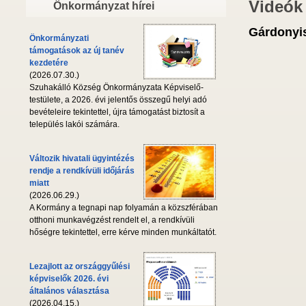
Videók
Önkormányzat hírei
Gárdonyis
Önkormányzati
támogatások az új tanév
kezdetére
(2026.07.30.)
Szuhakálló Község Önkormányzata Képviselő-
testülete, a 2026. évi jelentős összegű helyi adó
bevételeire tekintettel, újra támogatást biztosít a
település lakói számára.
Változik hivatali ügyintézés
rendje a rendkívüli időjárás
miatt
(2026.06.29.)
A Kormány a tegnapi nap folyamán a közszférában
otthoni munkavégzést rendelt el, a rendkívüli
hőségre tekintettel, erre kérve minden munkáltatót.
Lezajlott az országgyűlési
képviselők 2026. évi
általános választása
(2026.04.15.)