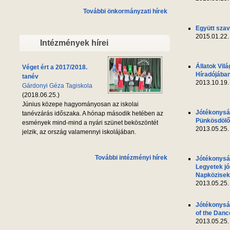
További önkormányzati hírek
Együtt szav
2015.01.22.
Intézmények hírei
Állatok Vil
Véget ért a 2017/2018.
Híradójába
tanév
2013.10.19.
Gárdonyi Géza Tagiskola
(2018.06.25.)
Június közepe hagyományosan az iskolai
Jótékonyság
tanévzárás időszaka. A hónap második hetében az
Pünkösdölő 
esmények mind-mind a nyári szünet beköszöntét
2013.05.25.
jelzik, az ország valamennyi iskolájában.
További intézményi hírek
Jótékonyság
Legyetek jó
Napközisek
2013.05.25.
Jótékonyság
of the Danc
2013.05.25.