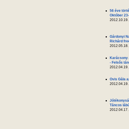
56 éve tört
Október 23-
2012.10.19.
Gárdonyi N
Richárd fre
2012.05.18.
Karácsony 
- Felsős tá
2012.04.19.
Ovis Gála a
2012.04.19.
Jótékonyság
Táncos láb
2012.04.17.