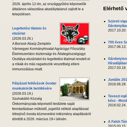
2026. április 12-én, az országgyűlési képviselők
Elérhető 
általános választása akadálytalanul zajlott le a
településen.
Szüreti vig
Gárdonyiba
Legeltetési tilalom és
2017.10.20.
ebzárlat
(2026.03.26.)
700 éves S
A Borsod-Abaúj-Zemplén
2017.06.13.
Vármegyei Kormányhivatal Agrárügyi Főosztály
Élelmiszerlánc-biztonsági és Állategészségügyi
Gárdonyiso
Osztálya ebzárlatot és legeltetési tilalmat rendelt el
Híradójába
a rókák és más ragadozók veszettség elleni
2017.03.18.
immunizálása miatt.
Juniális 20
Pályázati felhívások óvodai
2016.06.28.
munkakörök betöltésére
(2026.03.19.)
Tavaszi egé
Szuhakálló Község
kész - Mozd
Önkormányzata képviselő-testülete saját
2016.02.24.
fenntartásban működő, jogelőd nélküli alapítással
létrejövő óvoda köznevelési intézmény alapításáról
döntött a 2026. március 19-i ülésén.
A Falsh Tá
2015.03.15.