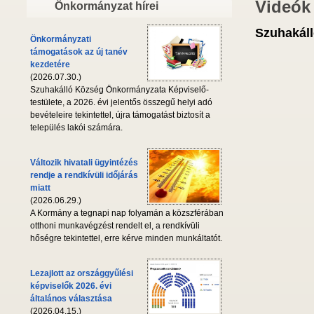
Videók
Önkormányzat hírei
Szuhakáll
Önkormányzati
támogatások az új tanév
kezdetére
(2026.07.30.)
Szuhakálló Község Önkormányzata Képviselő-
testülete, a 2026. évi jelentős összegű helyi adó
bevételeire tekintettel, újra támogatást biztosít a
település lakói számára.
Változik hivatali ügyintézés
rendje a rendkívüli időjárás
miatt
(2026.06.29.)
A Kormány a tegnapi nap folyamán a közszférában
otthoni munkavégzést rendelt el, a rendkívüli
hőségre tekintettel, erre kérve minden munkáltatót.
Lezajlott az országgyűlési
képviselők 2026. évi
általános választása
(2026.04.15.)