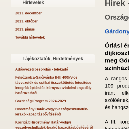
Hírek 
Hírlevelek
2013. december
Ország
2013. október
2013. június
Gárdony
További hírlevelek
Óriási é
díjkiosz
Tájékoztatók, Hirdetmények
meg Göd
színház
Adóövezeti besorolás - telekadó
Felsőzsolca-Sajóivánka II-III. 400kV-os
A rangos 
távvezeték és optikai összeköttetés létesítése
109 produ
integrált építési és környezetvédelmi engedély
iránt elk
határozatáról
szólóének
Gazdasági Program 2024-2029
és hangsz
Hirdetmény Határ-völgyi veszélyeshulladék-
lerakó kapacitásbővítéséről
A III. ko
Korrigált Hirdetmény Határ-völgyi
veszélyeshulladék-lerakó kapacitásbővítéséről