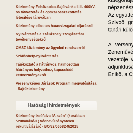
kategóri
népzenész 
Közlemény Felsőzsolca-Sajóivánka II-III. 400kV-
os távvezeték és optikai összeköttetés
Az együtte
létesítése tárgyában
Szívből g
Közlemény előzetes hatásvizsgálati eljárásról
tanári kül
Nyilvántartás a szálláshely szolgáltatási
tevékenységekről
A verseny
OMSZ közlemény az ügyeleti rendszerről
Zeneművés
Szálláshely-nyilvántartás
vezetője 
Tájékoztató a hátrányos, halmozottan
adjunktus
hátrányos helyzethez, kapcsolódó
Enikő, a C
kedvezményekről
Versenyképes Járások Program megvalósítása
- Sajtóközlemény
Hatósági hirdetmények
Közlemény Izsófalva IV.-szén” (korábban
Szuhakálló-II.) védnevű bányatelek
rekultiválásáró
- BO/32/06582-9/2025