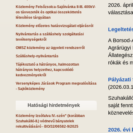
2026. ápri
Közlemény Felsőzsolca-Sajóivánka II-III. 400kV-
választása
os távvezeték és optikai összeköttetés
létesítése tárgyában
Közlemény előzetes hatásvizsgálati eljárásról
Legeltetés
Nyilvántartás a szálláshely szolgáltatási
tevékenységekről
A Borsod-
Agrárügyi 
OMSZ közlemény az ügyeleti rendszerről
Állategész
Szálláshely-nyilvántartás
rókák és m
Tájékoztató a hátrányos, halmozottan
hátrányos helyzethez, kapcsolódó
kedvezményekről
Pályázati
Versenyképes Járások Program megvalósítása
(2026.03.1
- Sajtóközlemény
Szuhakáll
saját fenn
Hatósági hirdetmények
köznevelés
Közlemény Izsófalva IV.-szén” (korábban
Szuhakálló-II.) védnevű bányatelek
rekultiválásáró
- BO/32/06582-9/2025
2026. évi