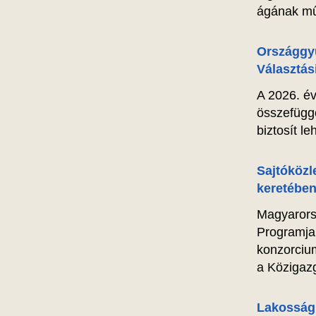
ágának műv
Országgyű
Választás
A 2026. év
összefügg
biztosít l
Sajtóköz
keretében
Magyarors
Programja
konzorcium
a Közigazg
Lakossági