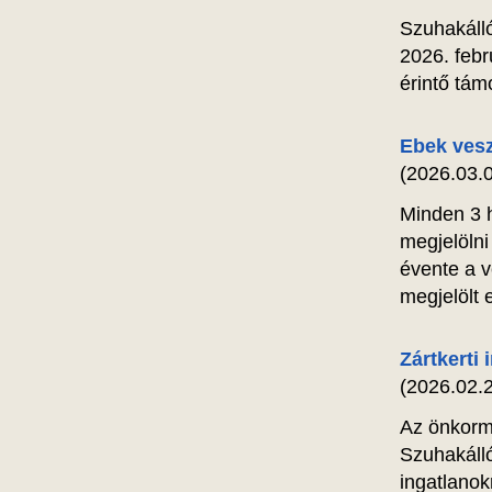
Szuhakáll
2026. febr
érintő tám
Ebek vesz
(2026.03.0
Minden 3 h
megjelölni
évente a v
megjelölt 
Zártkerti
(2026.02.2
Az önkormá
Szuhakálló
ingatlanok