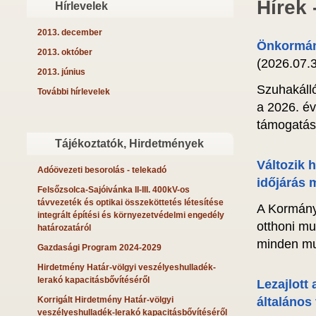
Hírek 
Hírlevelek
2013. december
Önkormány
2013. október
(2026.07.3
2013. június
Szuhakáll
További hírlevelek
a 2026. évi
támogatást
Tájékoztatók, Hirdetmények
Változik h
Adóövezeti besorolás - telekadó
időjárás m
Felsőzsolca-Sajóivánka II-III. 400kV-os
távvezeték és optikai összeköttetés létesítése
A Kormány
integrált építési és környezetvédelmi engedély
otthoni mu
határozatáról
minden mu
Gazdasági Program 2024-2029
Hirdetmény Határ-völgyi veszélyeshulladék-
lerakó kapacitásbővítéséről
Lezajlott
Korrigált Hirdetmény Határ-völgyi
általános
veszélyeshulladék-lerakó kapacitásbővítéséről