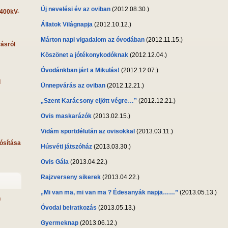
Új nevelési év az oviban
(2012.08.30.)
 400kV-
Állatok Világnapja
(2012.10.12.)
Márton napi vigadalom az óvodában
(2012.11.15.)
rásról
Köszönet a jótékonykodóknak
(2012.12.04.)
Óvodánkban járt a Mikulás!
(2012.12.07.)
l
Ünnepvárás az oviban
(2012.12.21.)
„Szent Karácsony eljött végre…”
(2012.12.21.)
Ovis maskarázók
(2013.02.15.)
Vidám sportdélután az ovisokkal
(2013.03.11.)
ósítása
Húsvéti játszóház
(2013.03.30.)
Ovis Gála
(2013.04.22.)
Rajzverseny sikerek
(2013.04.22.)
„Mi van ma, mi van ma ? Édesanyák napja……”
(2013.05.13.)
n
Óvodai beiratkozás
(2013.05.13.)
Gyermeknap
(2013.06.12.)