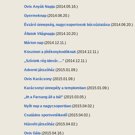
Ovis Anyák Napja
(2014.05.16.)
Gyermeknap
(2014.06.20.)
Évzáró ünnepség, nagycsoportosok búcsúztatása
(2014.06.20.)
Állatok Világnapja
(2014.10.20.)
Márton nap
(2014.12.11.)
Köszönet a jótékonykodóknak
(2014.12.11.)
„Szívünk rég idevár….”
(2014.12.11.)
Adventi játszóház
(2015.01.09.)
Ovis Karácsony
(2015.01.09.)
Karácsonyi ünnepély a templomban
(2015.01.09.)
„Itt a Farsang áll a bál”
(2015.03.05.)
Nyílt nap a nagycsoportban
(2015.04.02.)
Családos sportvetélkedő
(2015.04.02.)
Húsvéti játszóház
(2015.04.02.)
Ovis Gála
(2015.04.16.)