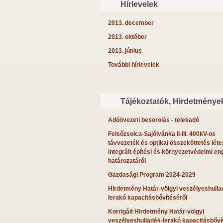
Hírlevelek
2013. december
2013. október
2013. június
További hírlevelek
Tájékoztatók, Hirdetménye
Adóövezeti besorolás - telekadó
Felsőzsolca-Sajóivánka II-III. 400kV-os
távvezeték és optikai összeköttetés léte
integrált építési és környezetvédelmi en
határozatáról
Gazdasági Program 2024-2029
Hirdetmény Határ-völgyi veszélyeshulla
lerakó kapacitásbővítéséről
Korrigált Hirdetmény Határ-völgyi
veszélyeshulladék-lerakó kapacitásbőví