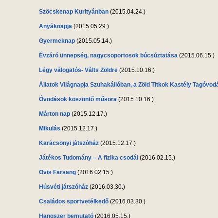
Szöcskenap Kurityánban
(2015.04.24.)
Anyáknapja
(2015.05.29.)
Gyermeknap
(2015.05.14.)
Évzáró ünnepség, nagycsoportosok búcsúztatása
(2015.06.15.)
Légy válogatós- Válts Zöldre
(2015.10.16.)
Állatok Világnapja Szuhakállóban, a Zöld Titkok Kastély Tagóvo
Óvodások köszöntő műsora
(2015.10.16.)
Márton nap
(2015.12.17.)
Mikulás
(2015.12.17.)
Karácsonyi játszóház
(2015.12.17.)
Játékos Tudomány – A fizika csodái
(2016.02.15.)
Ovis Farsang
(2016.02.15.)
Húsvéti játszóház
(2016.03.30.)
Családos sportvetélkedő
(2016.03.30.)
Hangszer bemutató
(2016.05.15.)