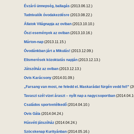
Évzáró ünnepség, ballagás
(2013.06.12.)
Tudnivalók óvodakezdésre
(2013.08.22.)
Állatok Világnapja az oviban
(2013.10.10.)
Őszi események az oviban
(2013.10.16.)
Márton-nap
(2013.11.15.)
Óvodánkban járt a Mikulás!
(2013.12.09.)
Elismerések közoktatás napján
(2013.12.13.)
Játszóház az oviban
(2013.12.13.)
Ovis Karácsony
(2014.01.09.)
„Farsang van most, ne feledd el. Maskarádat fürgén vedd fel!”
(2
Tavaszi szél vizet áraszt – nyílt nap a nagycsoportban
(2014.04.1
Családos sportvetélkedő
(2014.04.10.)
Ovis Gála
(2014.04.24.)
Húsvéti játszóház
(2014.04.24.)
Szöcskenap Kurityánban
(2014.05.16.)