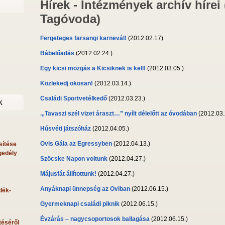
Hírek - Intézmények archív hírei
Tagóvoda)
Fergeteges farsangi karnevál!
(2012.02.17)
Bábelőadás
(2012.02.24.)
Egy kicsi mozgás a Kicsiknek is kell!
(2012.03.05.)
Közlekedj okosan!
(2012.03.14.)
Családi Sportvetélkedő
(2012.03.23.)
k
.„Tavaszi szél vizet áraszt…” nyílt délelőtt az óvodában
(2012.03.
Húsvéti játszóház
(2012.04.05.)
Ovis Gála az Egressyben
(2012.04.13.)
sítése
gedély
Szöcske Napon voltunk
(2012.04.27.)
Májusfát állítottunk!
(2012.04.27.)
Anyáknapi ünnepség az Oviban
(2012.06.15.)
dék-
Gyermeknapi családi piknik
(2012.06.15.)
Évzárás – nagycsoportosok ballagása
(2012.06.15.)
téséről