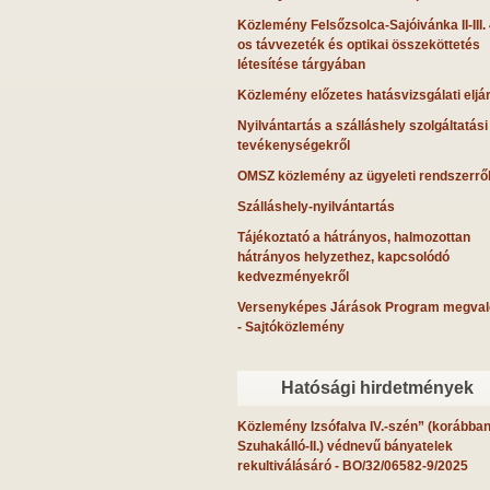
Közlemény Felsőzsolca-Sajóivánka II-III.
os távvezeték és optikai összeköttetés
létesítése tárgyában
Közlemény előzetes hatásvizsgálati eljá
Nyilvántartás a szálláshely szolgáltatási
tevékenységekről
OMSZ közlemény az ügyeleti rendszerrő
Szálláshely-nyilvántartás
Tájékoztató a hátrányos, halmozottan
hátrányos helyzethez, kapcsolódó
kedvezményekről
Versenyképes Járások Program megval
- Sajtóközlemény
Hatósági hirdetmények
Közlemény Izsófalva IV.-szén” (korábba
Szuhakálló-II.) védnevű bányatelek
rekultiválásáró
- BO/32/06582-9/2025