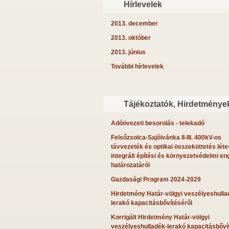
Hírlevelek
2013. december
2013. október
2013. június
További hírlevelek
Tájékoztatók, Hirdetménye
Adóövezeti besorolás - telekadó
Felsőzsolca-Sajóivánka II-III. 400kV-os
távvezeték és optikai összeköttetés léte
integrált építési és környezetvédelmi en
határozatáról
Gazdasági Program 2024-2029
Hirdetmény Határ-völgyi veszélyeshulla
lerakó kapacitásbővítéséről
Korrigált Hirdetmény Határ-völgyi
veszélyeshulladék-lerakó kapacitásbőví