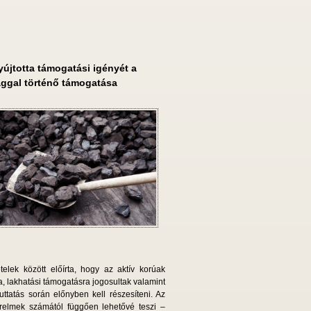
újtotta támogatási igényét a
aggal történő támogatása
telek között előírta, hogy az aktív korúak
a, lakhatási támogatásra jogosultak valamint
ttatás során előnyben kell részesíteni. Az
elmek számától függően lehetővé teszi –