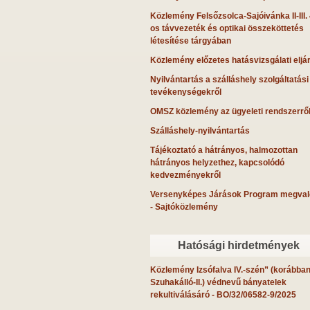
Közlemény Felsőzsolca-Sajóivánka II-III.
os távvezeték és optikai összeköttetés
létesítése tárgyában
Közlemény előzetes hatásvizsgálati eljá
Nyilvántartás a szálláshely szolgáltatási
tevékenységekről
OMSZ közlemény az ügyeleti rendszerrő
Szálláshely-nyilvántartás
Tájékoztató a hátrányos, halmozottan
hátrányos helyzethez, kapcsolódó
kedvezményekről
Versenyképes Járások Program megval
- Sajtóközlemény
Hatósági hirdetmények
Közlemény Izsófalva IV.-szén” (korábba
Szuhakálló-II.) védnevű bányatelek
rekultiválásáró
- BO/32/06582-9/2025