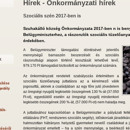
Hírek - Önkormányzati hírek
Szociális szén 2017-ben is
Szuhakálló község Önkormányzata 2017-ben n is beny
Belügyminiszterhez, a rászorulók szociális tüzelőany
érdekében.
A Belügyminiszter támogatási döntésével jelentős
mennyiségű barnaszén beszerzését és szociális
k
rászorultsági alapon történő kiosztását lehetővé tevő,
979.170 Ft támogatást biztosított az önkormányzat számára.
Az önkormányzati rendeleti szabályozás értelmében a
szociális tüzelőanyag juttatásra az a kérelmező válik
sítése
jogosulttá, akinek a családjában az egy főre jutó jövedelem
gedély
az öregségi nyugdíj legkisebb összegének 130 %-át (37.050
Ft-ot), egyedülélő esetén az öregségi nyugdíj mindenkori
legkisebb összegének 200 %-át, (57.000 Ft-ot) nem haladja meg.
dék-
A juttatásához kapcsolódóan a Belügyminiszter a pályázati felté
ellátására (FHT, rendszeres szociális segély), időskorúak járadékár
halmozottan hátrányos helyzetű gyermeket nevelő családokat a ju
önkormányzat emellett – ha a szén mennyisége, a beérkező kér
téséről