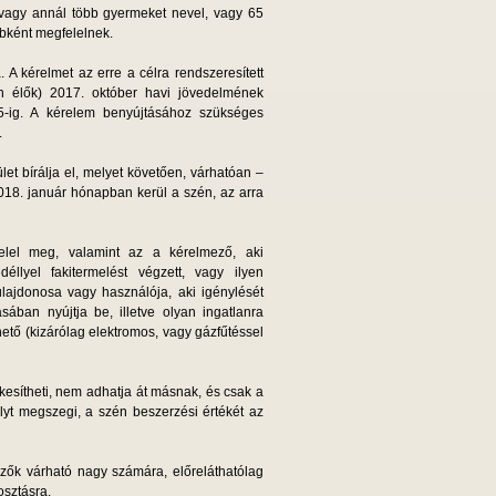
3 vagy annál több gyermeket nevel, vagy 65
ébként megfelelnek.
 A kérelmet az erre a célra rendszeresített
n élők) 2017. október havi jövedelmének
5-ig. A kérelem benyújtásához szükséges
.
let bírálja el, melyet követően, várhatóan –
018. január hónapban kerül a szén, az arra
felel meg, valamint az a kérelmező, aki
llyel fakitermelést végzett, vagy ilyen
tulajdonosa vagy használója, aki igénylését
sában nyújtja be, illetve olyan ingatlanra
ető (kizárólag elektromos, vagy gázfűtéssel
esítheti, nem adhatja át másnak, és csak a
ályt megszegi, a szén beszerzési értékét az
ezők várható nagy számára, előreláthatólag
osztásra.