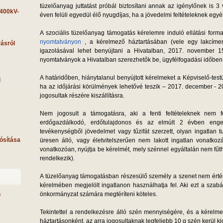
tüzelőanyag juttatást próbál biztosítani annak az igénylőnek is 
 400kV-
éven felüli egyedül élő nyugdíjas, ha a jövedelmi feltételeknek egy
A szociális tüzelőanyag támogatás kérelemre induló ellátási forma.
nyomtatványon
, a kérelmező háztartásában (vele egy lakcíme
rásról
igazolásával lehet benyújtani a Hivatalban, 2017. november 1
nyomtatványok a Hivatalban szerezhetők be, ügyfélfogadási időben
A határidőben, hiánytalanul benyújtott kérelmeket a Képviselő-testü
l
ha az időjárási körülmények lehetővé teszik – 2017. december - 2
jogosultak részére kiszállításra.
Nem jogosult a támogatásra, aki a fenti feltételeknek nem 
erdőgazdálkodó, erdőtulajdonos és az elmúlt 2 évben engedé
tevékenységből jövedelmet vagy tűzifát szerzett, olyan ingatlan 
ósítása
üresen álló, vagy életvitelszerűen nem lakott ingatlan vonatkozá
vonatkozóan, nyújtja be kérelmét, mely szénnel egyáltalán nem fűth
rendelkezik).
A tüzelőanyag támogatásban részesülő személy a szenet nem érték
kérelmében megjelölt ingatlanon használhatja fel. Aki ezt a szab
önkormányzat számára megtéríteni köteles.
n
Tekintettel a rendelkezésre álló szén mennyiségére, és a kérelm
háztartásonként, az arra jogosultaknak legfeljebb 10 q szén kerül ki