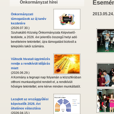
Esemén
Önkormányzat hírei
2013.05.24.
Önkormányzati
támogatások az új tanév
kezdetére
(2026.07.30.)
Szuhakálló Község Önkormányzata Képviselő-
testülete, a 2026. évi jelentős összegű helyi adó
bevételeire tekintettel, újra támogatást biztosít a
település lakói számára.
Változik hivatali ügyintézés
rendje a rendkívüli időjárás
miatt
(2026.06.29.)
A Kormány a tegnapi nap folyamán a közszférában
otthoni munkavégzést rendelt el, a rendkívüli
hőségre tekintettel, erre kérve minden munkáltatót.
Lezajlott az országgyűlési
képviselők 2026. évi
általános választása
(2026.04.15.)