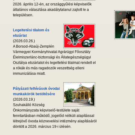
2026. április 12-én, az országgyűlési képviselők
általános választása akadálytalanul zajlott le a
településen.
Legeltetési tilalom és
ebzárlat
(2026.03.26.)
A Borsod-Abaúj-Zemplén
Vármegyei Kormányhivatal Agrárügyi Főosztály
Élelmiszerlánc-biztonsági és Állategészségügyi
Osztálya ebzárlatot és legeltetési tilalmat rendelt el
a rókák és más ragadozók veszettség elleni
immunizálása miatt.
Pályázati felhívások óvodai
munkakörök betöltésére
(2026.03.19.)
Szuhakálló Község
Önkormányzata képviselő-testülete saját
fenntartásban működő, jogelőd nélküli alapítással
létrejövő óvoda köznevelési intézmény alapításáról
döntött a 2026. március 19-i ülésén.