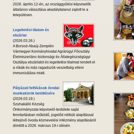
2026. április 12-én, az országgyűlési képviselők
általános választása akadálytalanul zajlott le a
településen.
Legeltetési tilalom és
ebzárlat
(2026.03.26.)
A Borsod-Abaúj-Zemplén
Vármegyei Kormányhivatal Agrárügyi Főosztály
Élelmiszerlánc-biztonsági és Állategészségügyi
Osztálya ebzárlatot és legeltetési tilalmat rendelt el
a rókák és más ragadozók veszettség elleni
immunizálása miatt.
Pályázati felhívások óvodai
munkakörök betöltésére
(2026.03.19.)
Szuhakálló Község
Önkormányzata képviselő-testülete saját
fenntartásban működő, jogelőd nélküli alapítással
létrejövő óvoda köznevelési intézmény alapításáról
döntött a 2026. március 19-i ülésén.