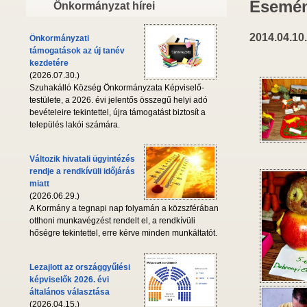
Esemén
Önkormányzat hírei
2014.04.10.
Önkormányzati
támogatások az új tanév
kezdetére
(2026.07.30.)
Szuhakálló Község Önkormányzata Képviselő-
testülete, a 2026. évi jelentős összegű helyi adó
bevételeire tekintettel, újra támogatást biztosít a
település lakói számára.
Változik hivatali ügyintézés
rendje a rendkívüli időjárás
miatt
(2026.06.29.)
A Kormány a tegnapi nap folyamán a közszférában
otthoni munkavégzést rendelt el, a rendkívüli
hőségre tekintettel, erre kérve minden munkáltatót.
Lezajlott az országgyűlési
képviselők 2026. évi
általános választása
(2026.04.15.)