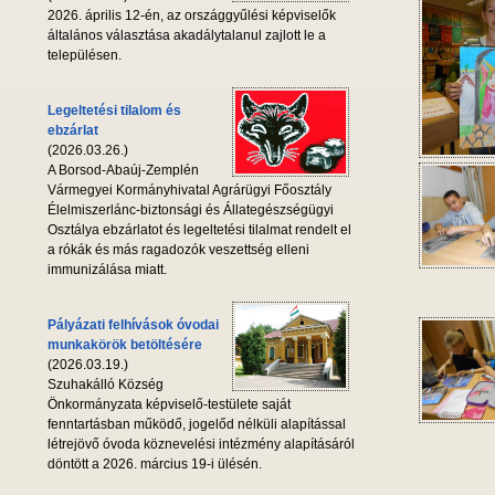
2026. április 12-én, az országgyűlési képviselők
általános választása akadálytalanul zajlott le a
településen.
Legeltetési tilalom és
ebzárlat
(2026.03.26.)
A Borsod-Abaúj-Zemplén
Vármegyei Kormányhivatal Agrárügyi Főosztály
Élelmiszerlánc-biztonsági és Állategészségügyi
Osztálya ebzárlatot és legeltetési tilalmat rendelt el
a rókák és más ragadozók veszettség elleni
immunizálása miatt.
Pályázati felhívások óvodai
munkakörök betöltésére
(2026.03.19.)
Szuhakálló Község
Önkormányzata képviselő-testülete saját
fenntartásban működő, jogelőd nélküli alapítással
létrejövő óvoda köznevelési intézmény alapításáról
döntött a 2026. március 19-i ülésén.