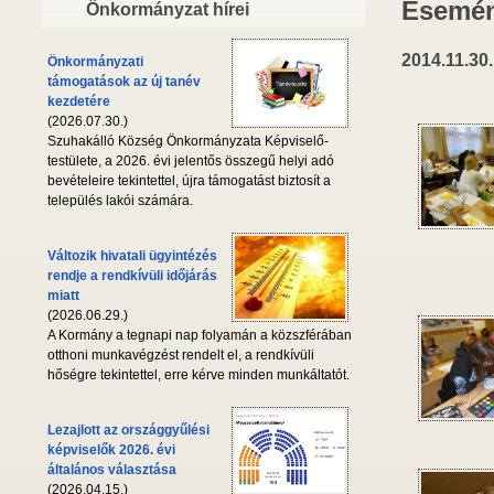
Esemén
Önkormányzat hírei
2014.11.30.
Önkormányzati
támogatások az új tanév
kezdetére
(2026.07.30.)
Szuhakálló Község Önkormányzata Képviselő-
testülete, a 2026. évi jelentős összegű helyi adó
bevételeire tekintettel, újra támogatást biztosít a
település lakói számára.
Változik hivatali ügyintézés
rendje a rendkívüli időjárás
miatt
(2026.06.29.)
A Kormány a tegnapi nap folyamán a közszférában
otthoni munkavégzést rendelt el, a rendkívüli
hőségre tekintettel, erre kérve minden munkáltatót.
Lezajlott az országgyűlési
képviselők 2026. évi
általános választása
(2026.04.15.)