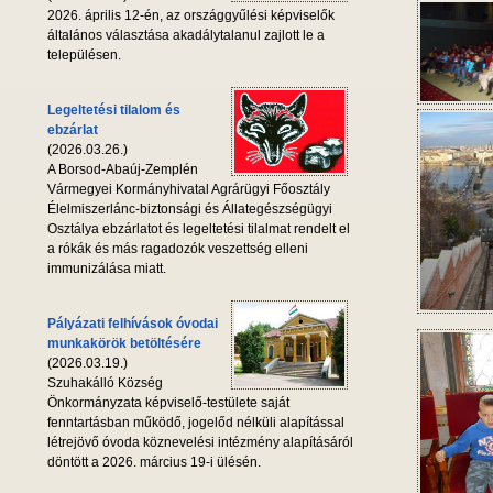
2026. április 12-én, az országgyűlési képviselők
általános választása akadálytalanul zajlott le a
településen.
Legeltetési tilalom és
ebzárlat
(2026.03.26.)
A Borsod-Abaúj-Zemplén
Vármegyei Kormányhivatal Agrárügyi Főosztály
Élelmiszerlánc-biztonsági és Állategészségügyi
Osztálya ebzárlatot és legeltetési tilalmat rendelt el
a rókák és más ragadozók veszettség elleni
immunizálása miatt.
Pályázati felhívások óvodai
munkakörök betöltésére
(2026.03.19.)
Szuhakálló Község
Önkormányzata képviselő-testülete saját
fenntartásban működő, jogelőd nélküli alapítással
létrejövő óvoda köznevelési intézmény alapításáról
döntött a 2026. március 19-i ülésén.