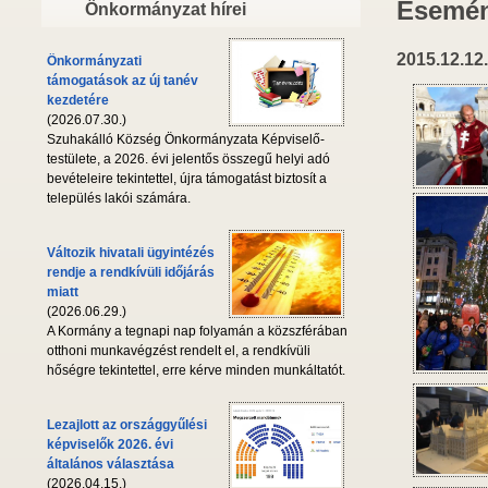
Esemén
Önkormányzat hírei
2015.12.12.
Önkormányzati
támogatások az új tanév
kezdetére
(2026.07.30.)
Szuhakálló Község Önkormányzata Képviselő-
testülete, a 2026. évi jelentős összegű helyi adó
bevételeire tekintettel, újra támogatást biztosít a
település lakói számára.
Változik hivatali ügyintézés
rendje a rendkívüli időjárás
miatt
(2026.06.29.)
A Kormány a tegnapi nap folyamán a közszférában
otthoni munkavégzést rendelt el, a rendkívüli
hőségre tekintettel, erre kérve minden munkáltatót.
Lezajlott az országgyűlési
képviselők 2026. évi
általános választása
(2026.04.15.)