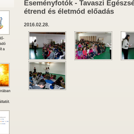
Eseményfotók - Tavaszi Egészs
étrend és életmód előadás
2016.02.28.
lő-
 adó
ít a
érában
i
ltatót.