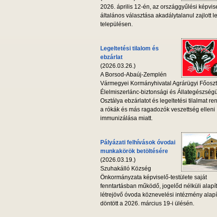
2026. április 12-én, az országgyűlési képvis
általános választása akadálytalanul zajlott l
településen.
Legeltetési tilalom és
ebzárlat
(2026.03.26.)
A Borsod-Abaúj-Zemplén
Vármegyei Kormányhivatal Agrárügyi Főoszt
Élelmiszerlánc-biztonsági és Állategészség
Osztálya ebzárlatot és legeltetési tilalmat ren
a rókák és más ragadozók veszettség elleni
immunizálása miatt.
Pályázati felhívások óvodai
munkakörök betöltésére
(2026.03.19.)
Szuhakálló Község
Önkormányzata képviselő-testülete saját
fenntartásban működő, jogelőd nélküli alapí
létrejövő óvoda köznevelési intézmény alapí
döntött a 2026. március 19-i ülésén.