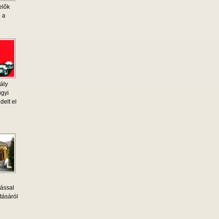
elők
e a
ály
ügyi
delt el
tással
tásáról