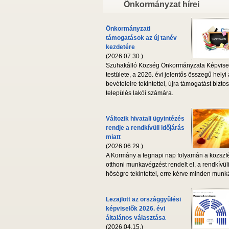
Önkormányzat hírei
Önkormányzati
támogatások az új tanév
kezdetére
(2026.07.30.)
Szuhakálló Község Önkormányzata Képvise
testülete, a 2026. évi jelentős összegű helyi
bevételeire tekintettel, újra támogatást biztos
település lakói számára.
Változik hivatali ügyintézés
rendje a rendkívüli időjárás
miatt
(2026.06.29.)
A Kormány a tegnapi nap folyamán a közszf
otthoni munkavégzést rendelt el, a rendkívül
hőségre tekintettel, erre kérve minden munká
Lezajlott az országgyűlési
képviselők 2026. évi
általános választása
(2026.04.15.)