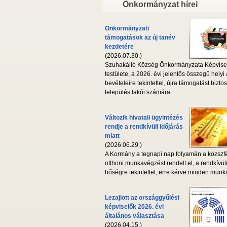
Önkormányzat hírei
Önkormányzati
támogatások az új tanév
kezdetére
(2026.07.30.)
Szuhakálló Község Önkormányzata Képvise
testülete, a 2026. évi jelentős összegű helyi
bevételeire tekintettel, újra támogatást biztos
település lakói számára.
Változik hivatali ügyintézés
rendje a rendkívüli időjárás
miatt
(2026.06.29.)
A Kormány a tegnapi nap folyamán a közszf
otthoni munkavégzést rendelt el, a rendkívül
hőségre tekintettel, erre kérve minden munká
Lezajlott az országgyűlési
képviselők 2026. évi
általános választása
(2026.04.15.)