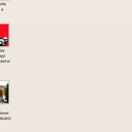
elők
e a
ály
ügyi
delt el
tással
tásáról