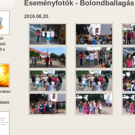
Eseményfotók - Bolondballagás
2016.06.20.
lő-
 adó
ít a
érában
i
ltatót.