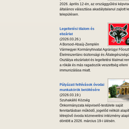
2026. április 12-én, az országgyűlési képvis
általános választása akadálytalanul zajlott l
településen.
Legeltetési tilalom és
ebzárlat
(2026.03.26.)
A Borsod-Abaúj-Zemplén
Vármegyei Kormányhivatal Agrárügyi Főoszt
Élelmiszerlánc-biztonsági és Állategészség
Osztálya ebzárlatot és legeltetési tilalmat ren
a rókák és más ragadozók veszettség elleni
immunizálása miatt.
Pályázati felhívások óvodai
munkakörök betöltésére
(2026.03.19.)
Szuhakálló Község
Önkormányzata képviselő-testülete saját
fenntartásban működő, jogelőd nélküli alapí
létrejövő óvoda köznevelési intézmény alapí
döntött a 2026. március 19-i ülésén.