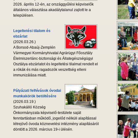
2026. április 12-én, az országgyűlési képviselők
általános választása akadálytalanul zajlott le a
településen.
Legeltetési tilalom és
ebzárlat
(2026.03.26.)
A Borsod-Abaúj-Zemplén
Vármegyei Kormányhivatal Agrárügyi Főosztály
Élelmiszerlánc-biztonsági és Állategészségügyi
Osztálya ebzárlatot és legeltetési tilalmat rendelt el
a rókák és más ragadozók veszettség elleni
immunizálása miatt.
Pályázati felhívások óvodai
munkakörök betöltésére
(2026.03.19.)
Szuhakálló Község
Önkormányzata képviselő-testülete saját
fenntartásban működő, jogelőd nélküli alapítással
létrejövő óvoda köznevelési intézmény alapításáról
döntött a 2026. március 19-i ülésén.