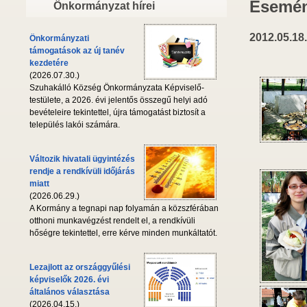
Esemén
Önkormányzat hírei
2012.05.18.
Önkormányzati
támogatások az új tanév
kezdetére
(2026.07.30.)
Szuhakálló Község Önkormányzata Képviselő-
testülete, a 2026. évi jelentős összegű helyi adó
bevételeire tekintettel, újra támogatást biztosít a
település lakói számára.
Változik hivatali ügyintézés
rendje a rendkívüli időjárás
miatt
(2026.06.29.)
A Kormány a tegnapi nap folyamán a közszférában
otthoni munkavégzést rendelt el, a rendkívüli
hőségre tekintettel, erre kérve minden munkáltatót.
Lezajlott az országgyűlési
képviselők 2026. évi
általános választása
(2026.04.15.)