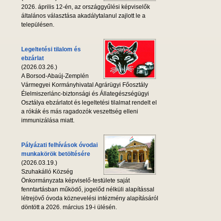
2026. április 12-én, az országgyűlési képviselők
általános választása akadálytalanul zajlott le a
településen.
Legeltetési tilalom és
ebzárlat
(2026.03.26.)
A Borsod-Abaúj-Zemplén
Vármegyei Kormányhivatal Agrárügyi Főosztály
Élelmiszerlánc-biztonsági és Állategészségügyi
Osztálya ebzárlatot és legeltetési tilalmat rendelt el
a rókák és más ragadozók veszettség elleni
immunizálása miatt.
Pályázati felhívások óvodai
munkakörök betöltésére
(2026.03.19.)
Szuhakálló Község
Önkormányzata képviselő-testülete saját
fenntartásban működő, jogelőd nélküli alapítással
létrejövő óvoda köznevelési intézmény alapításáról
döntött a 2026. március 19-i ülésén.