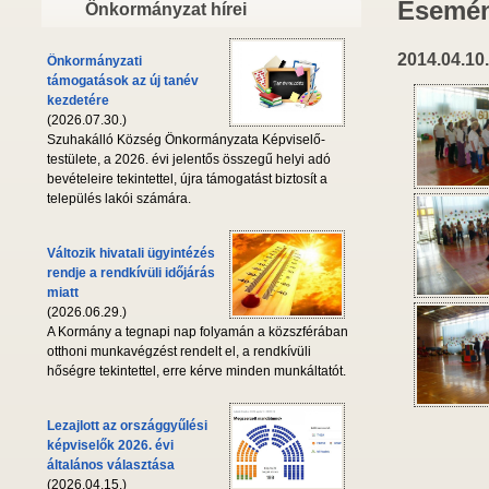
Esemén
Önkormányzat hírei
2014.04.10.
Önkormányzati
támogatások az új tanév
kezdetére
(2026.07.30.)
Szuhakálló Község Önkormányzata Képviselő-
testülete, a 2026. évi jelentős összegű helyi adó
bevételeire tekintettel, újra támogatást biztosít a
település lakói számára.
Változik hivatali ügyintézés
rendje a rendkívüli időjárás
miatt
(2026.06.29.)
A Kormány a tegnapi nap folyamán a közszférában
otthoni munkavégzést rendelt el, a rendkívüli
hőségre tekintettel, erre kérve minden munkáltatót.
Lezajlott az országgyűlési
képviselők 2026. évi
általános választása
(2026.04.15.)