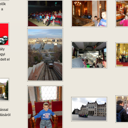
elők
e a
ály
ügyi
delt el
tással
tásáról