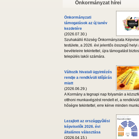
Önkormányzat hírei
Önkormányzati
támogatások az új tanév
kezdetére
(2026.07.30.)
Szuhakálló Község Önkormányzata Képvise
testülete, a 2026. évi jelentős összegű helyi
bevételeire tekintettel, újra támogatást biztos
település lakói számára.
Változik hivatali ügyintézés
rendje a rendkívüli időjárás
miatt
(2026.06.29.)
A Kormány a tegnapi nap folyamán a közszf
otthoni munkavégzést rendelt el, a rendkívül
hőségre tekintettel, erre kérve minden munká
Lezajlott az országgyűlési
képviselők 2026. évi
általános választása
(2026.04.15.)