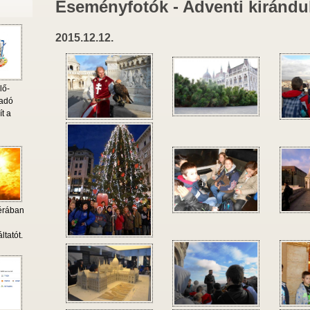
Eseményfotók - Adventi kiránd
2015.12.12.
lő-
 adó
ít a
érában
i
ltatót.