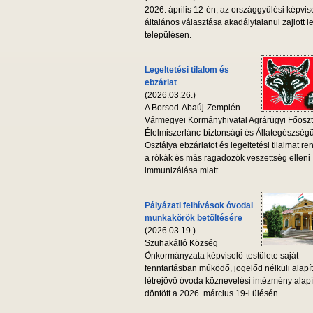
2026. április 12-én, az országgyűlési képvis
általános választása akadálytalanul zajlott l
településen.
Legeltetési tilalom és
ebzárlat
(2026.03.26.)
A Borsod-Abaúj-Zemplén
Vármegyei Kormányhivatal Agrárügyi Főoszt
Élelmiszerlánc-biztonsági és Állategészség
Osztálya ebzárlatot és legeltetési tilalmat ren
a rókák és más ragadozók veszettség elleni
immunizálása miatt.
Pályázati felhívások óvodai
munkakörök betöltésére
(2026.03.19.)
Szuhakálló Község
Önkormányzata képviselő-testülete saját
fenntartásban működő, jogelőd nélküli alapí
létrejövő óvoda köznevelési intézmény alapí
döntött a 2026. március 19-i ülésén.