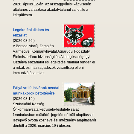
2026. április 12-én, az országgyűlési képviselők
általános választása akadálytalanul zajlott le a
településen.
Legeltetési tilalom és
ebzárlat
(2026.03.26.)
A Borsod-Abaúj-Zemplén
Vármegyei Kormányhivatal Agrárügyi Főosztály
Élelmiszerlánc-biztonsági és Állategészségügyi
Osztálya ebzárlatot és legeltetési tilalmat rendelt el
a rókák és más ragadozók veszettség elleni
immunizálása miatt.
Pályázati felhívások óvodai
munkakörök betöltésére
(2026.03.19.)
Szuhakálló Község
Önkormányzata képviselő-testülete saját
fenntartásban működő, jogelőd nélküli alapítással
létrejövő óvoda köznevelési intézmény alapításáról
döntött a 2026. március 19-i ülésén.