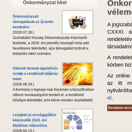
Önkor
Önkormányzat hírei
vélem
Önkormányzati
támogatások az új tanév
A jogszabá
kezdetére
CXXXI. al
(2026.07.30.)
Szuhakálló Község Önkormányzata Képviselő-
rendeletév
testülete, a 2026. évi jelentős összegű helyi adó
társadalmi
bevételeire tekintettel, újra támogatást biztosít a
település lakói számára.
A rendelet
körben biz
Változik hivatali ügyintézés
rendje a rendkívüli időjárás
Az online 
miatt
az itt me
(2026.06.29.)
nyilváníth
A Kormány a tegnapi nap folyamán a közszférában
otthoni munkavégzést rendelt el, a rendkívüli
el
.
hőségre tekintettel, erre kérve minden munkáltatót.
Rendelet-terv
Lezajlott az országgyűlési
képviselők 2026. évi
általános választása
(2026.04.15.)