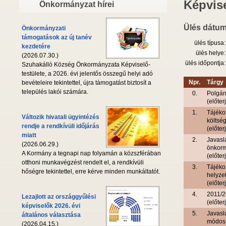
Képvise
Önkormányzat hírei
Ülés dátum
Önkormányzati
támogatások az új tanév
ülés típusa:
kezdetére
ülés helye:
(2026.07.30.)
ülés időpontja:
Szuhakálló Község Önkormányzata Képviselő-
testülete, a 2026. évi jelentős összegű helyi adó
Npr.
Tárgy
bevételeire tekintettel, újra támogatást biztosít a
település lakói számára.
0.
Polgár
(előter
1.
Tájéko
Változik hivatali ügyintézés
költség
rendje a rendkívüli időjárás
(előter
miatt
2.
Javasla
(2026.06.29.)
önkorm
A Kormány a tegnapi nap folyamán a közszférában
(előter
otthoni munkavégzést rendelt el, a rendkívüli
3.
Tájéko
hőségre tekintettel, erre kérve minden munkáltatót.
helyzet
(előter
4.
2011/2
Lezajlott az országgyűlési
(előter
képviselők 2026. évi
5.
Javasl
általános választása
módosí
(2026.04.15.)