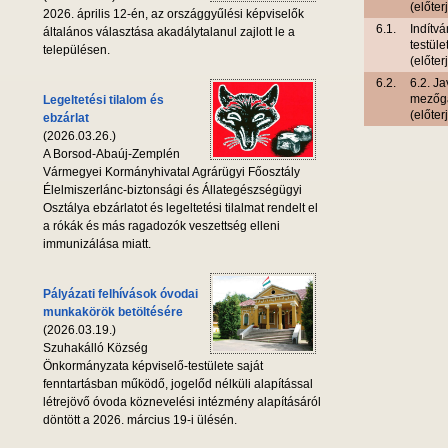
(előter
2026. április 12-én, az országgyűlési képviselők
6.1.
Indítvá
általános választása akadálytalanul zajlott le a
testüle
településen.
(előter
6.2.
6.2. J
mezőga
Legeltetési tilalom és
(előter
ebzárlat
(2026.03.26.)
A Borsod-Abaúj-Zemplén
Vármegyei Kormányhivatal Agrárügyi Főosztály
Élelmiszerlánc-biztonsági és Állategészségügyi
Osztálya ebzárlatot és legeltetési tilalmat rendelt el
a rókák és más ragadozók veszettség elleni
immunizálása miatt.
Pályázati felhívások óvodai
munkakörök betöltésére
(2026.03.19.)
Szuhakálló Község
Önkormányzata képviselő-testülete saját
fenntartásban működő, jogelőd nélküli alapítással
létrejövő óvoda köznevelési intézmény alapításáról
döntött a 2026. március 19-i ülésén.