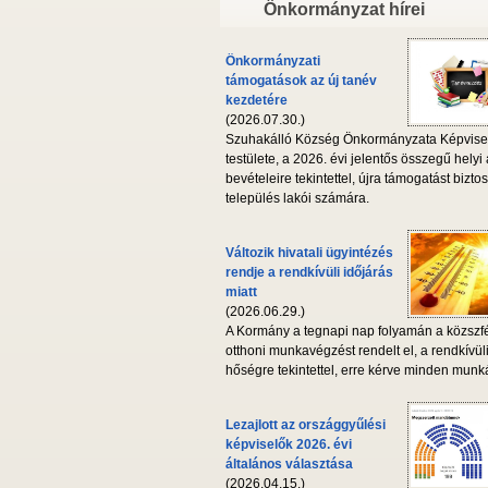
Önkormányzat hírei
Önkormányzati
támogatások az új tanév
kezdetére
(2026.07.30.)
Szuhakálló Község Önkormányzata Képvise
testülete, a 2026. évi jelentős összegű helyi
bevételeire tekintettel, újra támogatást biztos
település lakói számára.
Változik hivatali ügyintézés
rendje a rendkívüli időjárás
miatt
(2026.06.29.)
A Kormány a tegnapi nap folyamán a közszf
otthoni munkavégzést rendelt el, a rendkívül
hőségre tekintettel, erre kérve minden munká
Lezajlott az országgyűlési
képviselők 2026. évi
általános választása
(2026.04.15.)