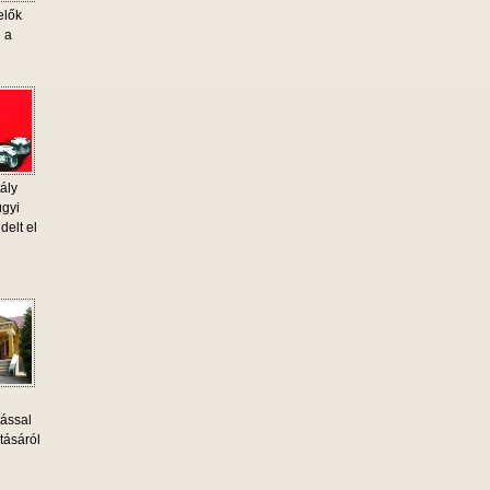
elők
e a
ály
ügyi
delt el
tással
tásáról