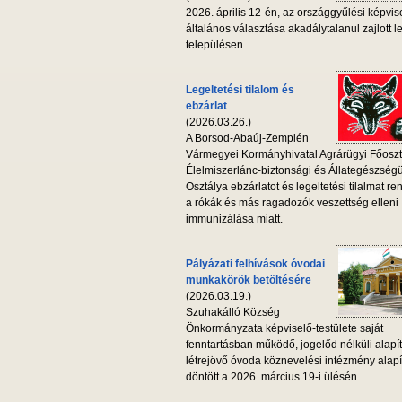
2026. április 12-én, az országgyűlési képvis
általános választása akadálytalanul zajlott l
településen.
Legeltetési tilalom és
ebzárlat
(2026.03.26.)
A Borsod-Abaúj-Zemplén
Vármegyei Kormányhivatal Agrárügyi Főoszt
Élelmiszerlánc-biztonsági és Állategészség
Osztálya ebzárlatot és legeltetési tilalmat ren
a rókák és más ragadozók veszettség elleni
immunizálása miatt.
Pályázati felhívások óvodai
munkakörök betöltésére
(2026.03.19.)
Szuhakálló Község
Önkormányzata képviselő-testülete saját
fenntartásban működő, jogelőd nélküli alapí
létrejövő óvoda köznevelési intézmény alapí
döntött a 2026. március 19-i ülésén.