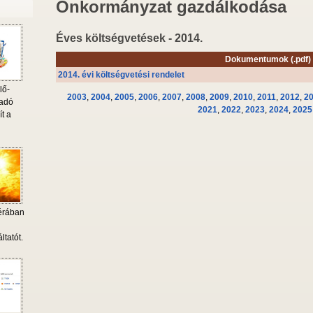
Önkormányzat gazdálkodása
Éves költségvetések - 2014.
Dokumentumok (.pdf)
2014. évi költségvetési rendelet
lő-
2003
,
2004
,
2005
,
2006
,
2007
,
2008
,
2009
,
2010
,
2011
,
2012
,
2
 adó
2021
,
2022
,
2023
,
2024
,
2025
ít a
érában
i
ltatót.