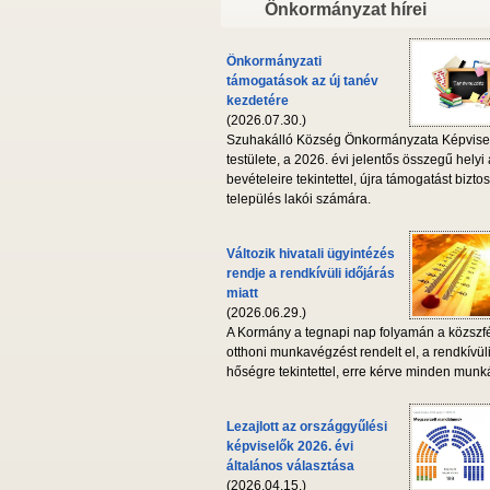
Önkormányzat hírei
Önkormányzati
támogatások az új tanév
kezdetére
(2026.07.30.)
Szuhakálló Község Önkormányzata Képvise
testülete, a 2026. évi jelentős összegű helyi
bevételeire tekintettel, újra támogatást biztos
település lakói számára.
Változik hivatali ügyintézés
rendje a rendkívüli időjárás
miatt
(2026.06.29.)
A Kormány a tegnapi nap folyamán a közszf
otthoni munkavégzést rendelt el, a rendkívül
hőségre tekintettel, erre kérve minden munká
Lezajlott az országgyűlési
képviselők 2026. évi
általános választása
(2026.04.15.)