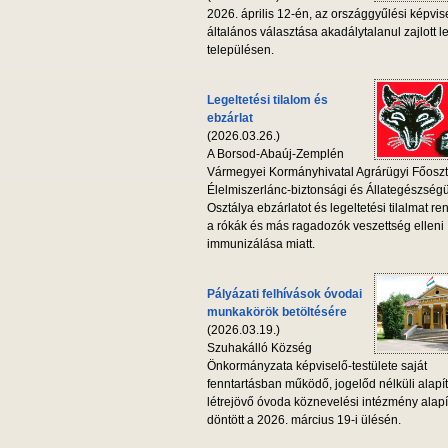
2026. április 12-én, az országgyűlési képvis
általános választása akadálytalanul zajlott l
településen.
Legeltetési tilalom és
ebzárlat
(2026.03.26.)
A Borsod-Abaúj-Zemplén
Vármegyei Kormányhivatal Agrárügyi Főoszt
Élelmiszerlánc-biztonsági és Állategészség
Osztálya ebzárlatot és legeltetési tilalmat ren
a rókák és más ragadozók veszettség elleni
immunizálása miatt.
Pályázati felhívások óvodai
munkakörök betöltésére
(2026.03.19.)
Szuhakálló Község
Önkormányzata képviselő-testülete saját
fenntartásban működő, jogelőd nélküli alapí
létrejövő óvoda köznevelési intézmény alapí
döntött a 2026. március 19-i ülésén.