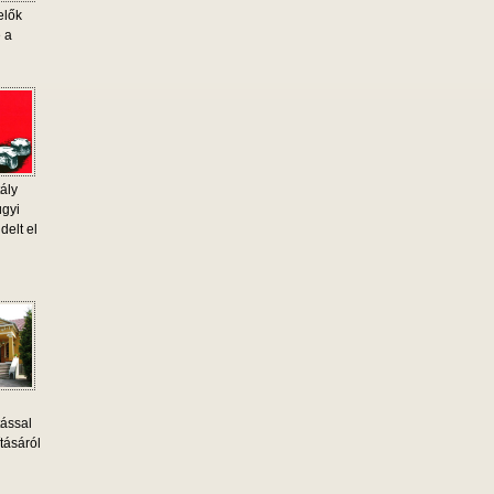
elők
e a
ály
ügyi
delt el
tással
tásáról