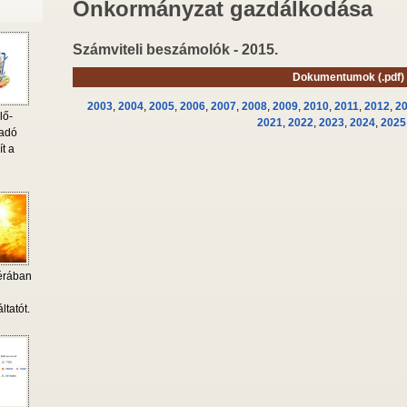
Önkormányzat gazdálkodása
Számviteli beszámolók - 2015.
Dokumentumok (.pdf)
2003
,
2004
,
2005
,
2006
,
2007
,
2008
,
2009
,
2010
,
2011
,
2012
,
2
lő-
2021
,
2022
,
2023
,
2024
,
2025
 adó
ít a
érában
i
ltatót.