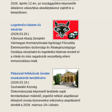
2026. április 12-én, az országgyűlési képviselők
általános választása akadálytalanul zajlott le a
településen.
Legeltetési tilalom és
ebzárlat
(2026.03.26.)
A Borsod-Abaúj-Zemplén
Vármegyei Kormányhivatal Agrárügyi Főosztály
Élelmiszerlánc-biztonsági és Állategészségügyi
Osztálya ebzárlatot és legeltetési tilalmat rendelt el
a rókák és más ragadozók veszettség elleni
immunizálása miatt.
Pályázati felhívások óvodai
munkakörök betöltésére
(2026.03.19.)
Szuhakálló Község
Önkormányzata képviselő-testülete saját
fenntartásban működő, jogelőd nélküli alapítással
létrejövő óvoda köznevelési intézmény alapításáról
döntött a 2026. március 19-i ülésén.