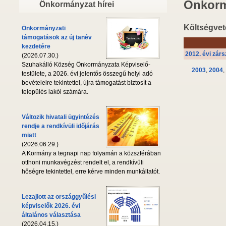
Önkorm
Önkormányzat hírei
Költségvet
Önkormányzati
támogatások az új tanév
kezdetére
2012. évi zá
(2026.07.30.)
Szuhakálló Község Önkormányzata Képviselő-
2003
,
2004
,
testülete, a 2026. évi jelentős összegű helyi adó
bevételeire tekintettel, újra támogatást biztosít a
település lakói számára.
Változik hivatali ügyintézés
rendje a rendkívüli időjárás
miatt
(2026.06.29.)
A Kormány a tegnapi nap folyamán a közszférában
otthoni munkavégzést rendelt el, a rendkívüli
hőségre tekintettel, erre kérve minden munkáltatót.
Lezajlott az országgyűlési
képviselők 2026. évi
általános választása
(2026.04.15.)