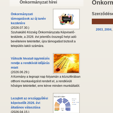
Önkorm
Önkormányzat hírei
Szerződése
Önkormányzati
támogatások az új tanév
kezdetére
(2026.07.30.)
2003
,
2004
,
Szuhakálló Község Önkormányzata Képviselő-
testülete, a 2026. évi jelentős összegű helyi adó
bevételeire tekintettel, újra támogatást biztosít a
település lakói számára.
Változik hivatali ügyintézés
rendje a rendkívüli időjárás
miatt
(2026.06.29.)
A Kormány a tegnapi nap folyamán a közszférában
otthoni munkavégzést rendelt el, a rendkívüli
hőségre tekintettel, erre kérve minden munkáltatót.
Lezajlott az országgyűlési
képviselők 2026. évi
általános választása
(2026.04.15.)