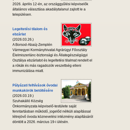
2026. április 12-én, az országgyűlési képviselők
általános választása akadálytalanul zajlott le a
településen.
Legeltetési tilalom és
ebzárlat
(2026.03.26.)
A Borsod-Abaúj-Zemplén
Vármegyei Kormányhivatal Agrárügyi Főosztály
Élelmiszerlánc-biztonsági és Állategészségügyi
Osztálya ebzárlatot és legeltetési tilalmat rendelt el
a rókák és más ragadozók veszettség elleni
immunizálása miatt.
Pályázati felhívások óvodai
munkakörök betöltésére
(2026.03.19.)
Szuhakálló Község
Önkormányzata képviselő-testülete saját
fenntartásban működő, jogelőd nélküli alapítással
létrejövő óvoda köznevelési intézmény alapításáról
döntött a 2026. március 19-i ülésén.