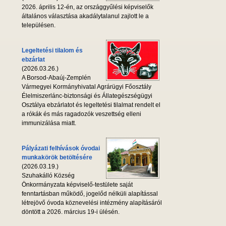
2026. április 12-én, az országgyűlési képviselők
általános választása akadálytalanul zajlott le a
településen.
Legeltetési tilalom és
ebzárlat
(2026.03.26.)
A Borsod-Abaúj-Zemplén
Vármegyei Kormányhivatal Agrárügyi Főosztály
Élelmiszerlánc-biztonsági és Állategészségügyi
Osztálya ebzárlatot és legeltetési tilalmat rendelt el
a rókák és más ragadozók veszettség elleni
immunizálása miatt.
Pályázati felhívások óvodai
munkakörök betöltésére
(2026.03.19.)
Szuhakálló Község
Önkormányzata képviselő-testülete saját
fenntartásban működő, jogelőd nélküli alapítással
létrejövő óvoda köznevelési intézmény alapításáról
döntött a 2026. március 19-i ülésén.