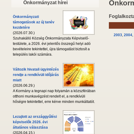
Önkorm
Önkormányzat hírei
Foglalkozta
Önkormányzati
támogatások az új tanév
kezdetére
(2026.07.30.)
2003
,
2004
,
Szuhakálló Község Önkormányzata Képviselő-
testülete, a 2026. évi jelentős összegű helyi adó
bevételeire tekintettel, újra támogatást biztosít a
település lakói számára.
Változik hivatali ügyintézés
rendje a rendkívüli időjárás
miatt
(2026.06.29.)
A Kormány a tegnapi nap folyamán a közszférában
otthoni munkavégzést rendelt el, a rendkívüli
hőségre tekintettel, erre kérve minden munkáltatót.
Lezajlott az országgyűlési
képviselők 2026. évi
általános választása
(2026.04.15.)