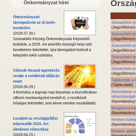
Orszá
Önkormányzat hírei
Önkormányzati
Szavazóköri j
támogatások az új tanév
(Jegyzőkönyv)
kezdetére
(2026.07.30.)
Szavazóköri j
(Jegyzőkönyv)
Szuhakálló Község Önkormányzata Képviselő-
testülete, a 2026. évi jelentős összegű helyi adó
Szavazóköri j
bevételeire tekintettel, újra támogatást biztosít a
(Jegyzőkönyv)
település lakói számára.
Szavazóköri j
(Jegyzőkönyv)
Szavazóköri j
Változik hivatali ügyintézés
(Jegyzőkönyv)
rendje a rendkívüli időjárás
Tájékoztató a H
miatt
(Tájékoztató)
(2026.06.29.)
Nemzetiségi vá
A Kormány a tegnapi nap folyamán a közszférában
választópolgár
otthoni munkavégzést rendelt el, a rendkívüli
(Nyomtatvány)
hőségre tekintettel, erre kérve minden munkáltatót.
Mozgóurna irá
(Nyomtatvány)
Lezajlott az országgyűlési
Kérelem külkép
képviselők 2026. évi
(Nyomtatvány)
általános választása
Kérelem átjele
(2026.04.15.)