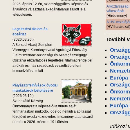
(Nyomtatvány)
2026. április 12-én, az országgyűlési képviselők
A köztársasági 
általános választása akadálytalanul zajlott le a
választását.
településen.
(Hirdetmény)
A HVI vezetőjé
(HVI határozat
Legeltetési tilalom és
ebzárlat
További v
(2026.03.26.)
A Borsod-Abaúj-Zemplén
Országg
Vármegyei Kormányhivatal Agrárügyi Főosztály
Élelmiszerlánc-biztonsági és Állategészségügyi
Országo
Osztálya ebzárlatot és legeltetési tilalmat rendelt el
Önkormá
a rókák és más ragadozók veszettség elleni
Nemzeti
immunizálása miatt.
Európa 
Országo
Pályázati felhívások óvodai
munkakörök betöltésére
Önkormá
(2026.03.19.)
Nemzeti
Szuhakálló Község
Európa 
Önkormányzata képviselő-testülete saját
fenntartásban működő, jogelőd nélküli alapítással
Országg
létrejövő óvoda köznevelési intézmény alapításáról
döntött a 2026. március 19-i ülésén.
Időközi 