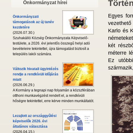
Törté
Önkormányzat hírei
Egyes for
Önkormányzati
támogatások az új tanév
vezethető 
kezdetére
Karlo és 
(2026.07.30.)
németeket 
Szuhakálló Község Önkormányzata Képviselő-
testülete, a 2026. évi jelentős összegű helyi adó
két részb
bevételeire tekintettel, újra támogatást biztosít a
méterre l
település lakói számára.
Ez utóbbi
származik,
Változik hivatali ügyintézés
rendje a rendkívüli időjárás
miatt
(2026.06.29.)
A Kormány a tegnapi nap folyamán a közszférában
otthoni munkavégzést rendelt el, a rendkívüli
hőségre tekintettel, erre kérve minden munkáltatót.
Lezajlott az országgyűlési
képviselők 2026. évi
általános választása
(2026.04.15.)