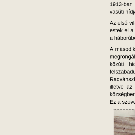
1913-ban 
vasúti híd
Az első vi
estek el a
a háborúbó
A második
megrongál
közúti h
felszabad
Radvánszky
illetve a
községben
Ez a szöve