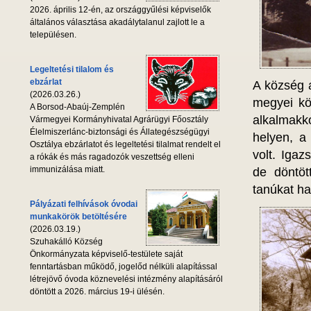
2026. április 12-én, az országgyűlési képviselők
általános választása akadálytalanul zajlott le a
településen.
Legeltetési tilalom és
ebzárlat
A község 
(2026.03.26.)
megyei kö
A Borsod-Abaúj-Zemplén
alkalmakk
Vármegyei Kormányhivatal Agrárügyi Főosztály
Élelmiszerlánc-biztonsági és Állategészségügyi
helyen, a
Osztálya ebzárlatot és legeltetési tilalmat rendelt el
volt. Igaz
a rókák és más ragadozók veszettség elleni
immunizálása miatt.
de döntöt
tanúkat ha
Pályázati felhívások óvodai
munkakörök betöltésére
(2026.03.19.)
Szuhakálló Község
Önkormányzata képviselő-testülete saját
fenntartásban működő, jogelőd nélküli alapítással
létrejövő óvoda köznevelési intézmény alapításáról
döntött a 2026. március 19-i ülésén.