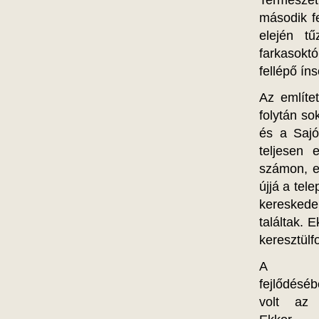
második f
elején tű
farkasokt
fellépő ín
Az említe
folytán so
és a Sajó
teljesen 
számon, ek
újjá a tel
kereskede
találtak. 
keresztülf
A tel
fejlődésé
volt az