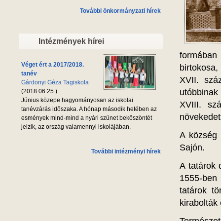
További önkormányzati hírek
Intézmények hírei
formában 
Véget ért a 2017/2018.
birtokosa
tanév
XVII. szá
Gárdonyi Géza Tagiskola
utóbbinak 
(2018.06.25.)
Június közepe hagyományosan az iskolai
XVIII. sz
tanévzárás időszaka. A hónap második hetében az
növekedet
esmények mind-mind a nyári szünet beköszöntét
jelzik, az ország valamennyi iskolájában.
A község 
Sajón.
További intézményi hírek
A tatárok 
1555-ben 
tatárok t
kirabolták 
Természeti