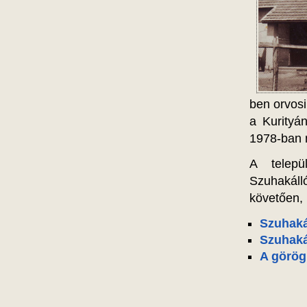
ben orvosi
a Kurityán
1978-ban m
A telepü
Szuhakáll
követően, 
Szuhaká
Szuhaká
A görög