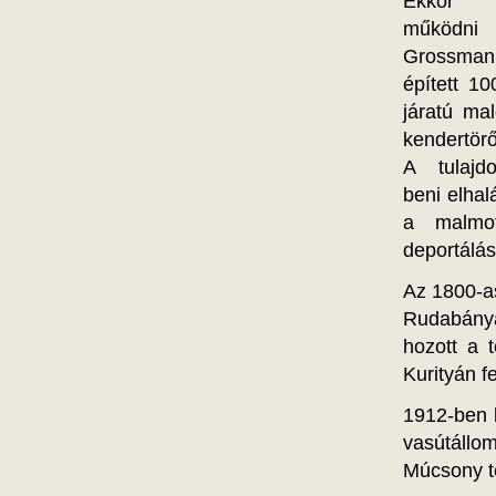
Ekkor 
műkö
Grossmann
épített 10
járatú ma
kendertörő 
A tulajd
beni elhal
a malmot
deportálás
Az 1800-a
Rudabányá
hozott a t
Kurityán f
1912-ben 
vasútállom
Múcsony t