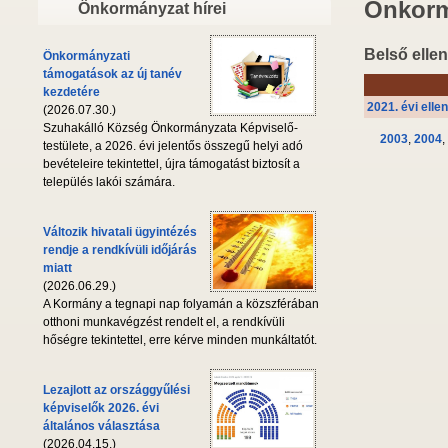
Önkorm
Önkormányzat hírei
Belső ellen
Önkormányzati
támogatások az új tanév
kezdetére
2021. évi elle
(2026.07.30.)
Szuhakálló Község Önkormányzata Képviselő-
2003
,
2004
,
testülete, a 2026. évi jelentős összegű helyi adó
bevételeire tekintettel, újra támogatást biztosít a
település lakói számára.
Változik hivatali ügyintézés
rendje a rendkívüli időjárás
miatt
(2026.06.29.)
A Kormány a tegnapi nap folyamán a közszférában
otthoni munkavégzést rendelt el, a rendkívüli
hőségre tekintettel, erre kérve minden munkáltatót.
Lezajlott az országgyűlési
képviselők 2026. évi
általános választása
(2026.04.15.)