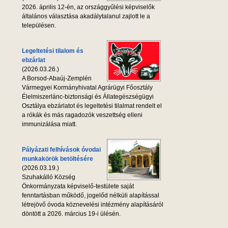
2026. április 12-én, az országgyűlési képviselők
általános választása akadálytalanul zajlott le a
településen.
Legeltetési tilalom és
ebzárlat
(2026.03.26.)
A Borsod-Abaúj-Zemplén
Vármegyei Kormányhivatal Agrárügyi Főosztály
Élelmiszerlánc-biztonsági és Állategészségügyi
Osztálya ebzárlatot és legeltetési tilalmat rendelt el
a rókák és más ragadozók veszettség elleni
immunizálása miatt.
Pályázati felhívások óvodai
munkakörök betöltésére
(2026.03.19.)
Szuhakálló Község
Önkormányzata képviselő-testülete saját
fenntartásban működő, jogelőd nélküli alapítással
létrejövő óvoda köznevelési intézmény alapításáról
döntött a 2026. március 19-i ülésén.