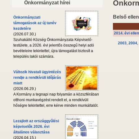
Önkorm
Önkormányzat hírei
Belső ellen
Önkormányzati
támogatások az új tanév
kezdetére
2014. évi elle
(2026.07.30.)
Szuhakálló Község Önkormányzata Képviselő-
2003
,
2004
,
testülete, a 2026. évi jelentős összegű helyi adó
bevételeire tekintettel, újra támogatást biztosít a
település lakói számára.
Változik hivatali ügyintézés
rendje a rendkívüli időjárás
miatt
(2026.06.29.)
A Kormány a tegnapi nap folyamán a közszférában
otthoni munkavégzést rendelt el, a rendkívüli
hőségre tekintettel, erre kérve minden munkáltatót.
Lezajlott az országgyűlési
képviselők 2026. évi
általános választása
(2026.04.15.)