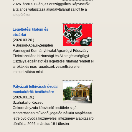
2026. április 12-én, az országgyűlési képviselők
általános választása akadálytalanul zajlott le a
településen.
Legeltetési tilalom és
ebzárlat
(2026.03.26.)
A Borsod-Abaúj-Zemplén
Vármegyei Kormányhivatal Agrárügyi Főosztály
Élelmiszerlánc-biztonsági és Állategészségügyi
Osztálya ebzárlatot és legeltetési tilalmat rendelt el
a rókák és más ragadozók veszettség elleni
immunizálása miatt.
Pályázati felhívások óvodai
munkakörök betöltésére
(2026.03.19.)
Szuhakálló Község
Önkormányzata képviselő-testülete saját
fenntartásban működő, jogelőd nélküli alapítással
létrejövő óvoda köznevelési intézmény alapításáról
döntött a 2026. március 19-i ülésén.