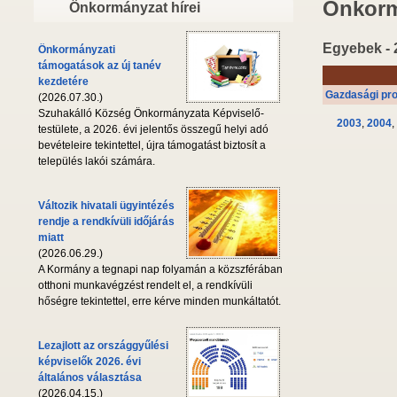
Önkorm
Önkormányzat hírei
Egyebek - 
Önkormányzati
támogatások az új tanév
kezdetére
Gazdasági pr
(2026.07.30.)
Szuhakálló Község Önkormányzata Képviselő-
2003
,
2004
,
testülete, a 2026. évi jelentős összegű helyi adó
bevételeire tekintettel, újra támogatást biztosít a
település lakói számára.
Változik hivatali ügyintézés
rendje a rendkívüli időjárás
miatt
(2026.06.29.)
A Kormány a tegnapi nap folyamán a közszférában
otthoni munkavégzést rendelt el, a rendkívüli
hőségre tekintettel, erre kérve minden munkáltatót.
Lezajlott az országgyűlési
képviselők 2026. évi
általános választása
(2026.04.15.)