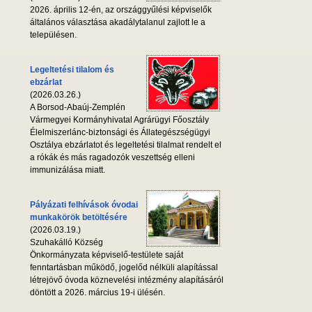
2026. április 12-én, az országgyűlési képviselők
általános választása akadálytalanul zajlott le a
településen.
Legeltetési tilalom és
ebzárlat
(2026.03.26.)
A Borsod-Abaúj-Zemplén
Vármegyei Kormányhivatal Agrárügyi Főosztály
Élelmiszerlánc-biztonsági és Állategészségügyi
Osztálya ebzárlatot és legeltetési tilalmat rendelt el
a rókák és más ragadozók veszettség elleni
immunizálása miatt.
Pályázati felhívások óvodai
munkakörök betöltésére
(2026.03.19.)
Szuhakálló Község
Önkormányzata képviselő-testülete saját
fenntartásban működő, jogelőd nélküli alapítással
létrejövő óvoda köznevelési intézmény alapításáról
döntött a 2026. március 19-i ülésén.