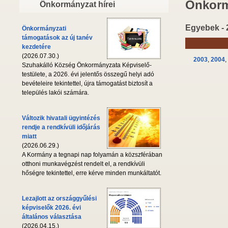
Önkorm
Önkormányzat hírei
Egyebek - 
Önkormányzati
támogatások az új tanév
kezdetére
(2026.07.30.)
2003
,
2004
,
Szuhakálló Község Önkormányzata Képviselő-
testülete, a 2026. évi jelentős összegű helyi adó
bevételeire tekintettel, újra támogatást biztosít a
település lakói számára.
Változik hivatali ügyintézés
rendje a rendkívüli időjárás
miatt
(2026.06.29.)
A Kormány a tegnapi nap folyamán a közszférában
otthoni munkavégzést rendelt el, a rendkívüli
hőségre tekintettel, erre kérve minden munkáltatót.
Lezajlott az országgyűlési
képviselők 2026. évi
általános választása
(2026.04.15.)