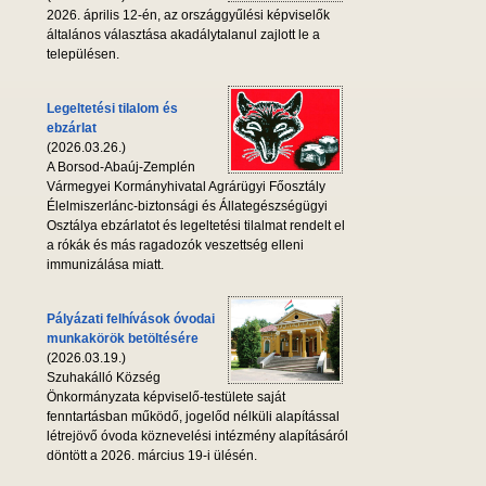
2026. április 12-én, az országgyűlési képviselők
általános választása akadálytalanul zajlott le a
településen.
Legeltetési tilalom és
ebzárlat
(2026.03.26.)
A Borsod-Abaúj-Zemplén
Vármegyei Kormányhivatal Agrárügyi Főosztály
Élelmiszerlánc-biztonsági és Állategészségügyi
Osztálya ebzárlatot és legeltetési tilalmat rendelt el
a rókák és más ragadozók veszettség elleni
immunizálása miatt.
Pályázati felhívások óvodai
munkakörök betöltésére
(2026.03.19.)
Szuhakálló Község
Önkormányzata képviselő-testülete saját
fenntartásban működő, jogelőd nélküli alapítással
létrejövő óvoda köznevelési intézmény alapításáról
döntött a 2026. március 19-i ülésén.