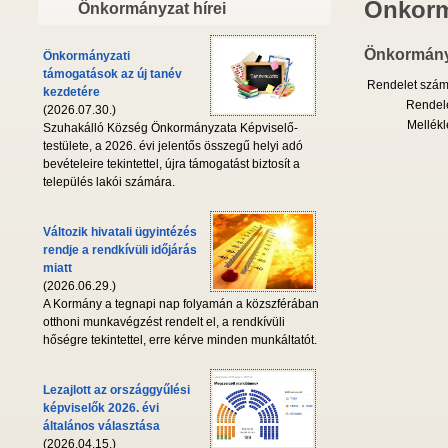
Önkorm
Önkormányzat hírei
Önkormányz
Önkormányzati
támogatások az új tanév
Rendelet szám
kezdetére
Rendele
(2026.07.30.)
Mellékl
Szuhakálló Község Önkormányzata Képviselő-
testülete, a 2026. évi jelentős összegű helyi adó
bevételeire tekintettel, újra támogatást biztosít a
település lakói számára.
Változik hivatali ügyintézés
rendje a rendkívüli időjárás
miatt
(2026.06.29.)
A Kormány a tegnapi nap folyamán a közszférában
otthoni munkavégzést rendelt el, a rendkívüli
hőségre tekintettel, erre kérve minden munkáltatót.
Lezajlott az országgyűlési
képviselők 2026. évi
általános választása
(2026.04.15.)