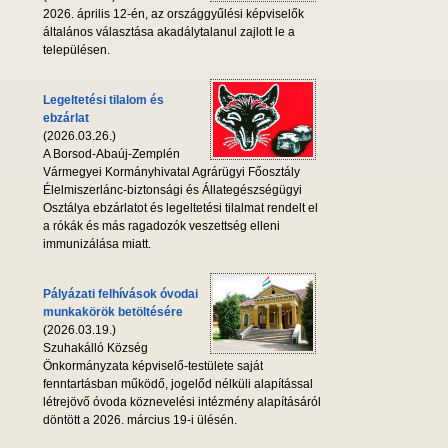
2026. április 12-én, az országgyűlési képviselők
általános választása akadálytalanul zajlott le a
településen.
Legeltetési tilalom és
ebzárlat
(2026.03.26.)
A Borsod-Abaúj-Zemplén
Vármegyei Kormányhivatal Agrárügyi Főosztály
Élelmiszerlánc-biztonsági és Állategészségügyi
Osztálya ebzárlatot és legeltetési tilalmat rendelt el
a rókák és más ragadozók veszettség elleni
immunizálása miatt.
Pályázati felhívások óvodai
munkakörök betöltésére
(2026.03.19.)
Szuhakálló Község
Önkormányzata képviselő-testülete saját
fenntartásban működő, jogelőd nélküli alapítással
létrejövő óvoda köznevelési intézmény alapításáról
döntött a 2026. március 19-i ülésén.