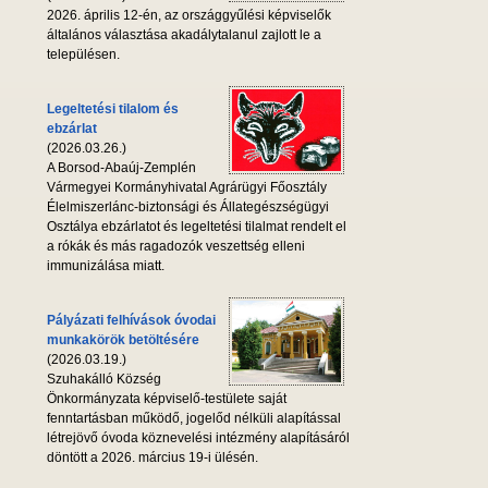
2026. április 12-én, az országgyűlési képviselők
általános választása akadálytalanul zajlott le a
településen.
Legeltetési tilalom és
ebzárlat
(2026.03.26.)
A Borsod-Abaúj-Zemplén
Vármegyei Kormányhivatal Agrárügyi Főosztály
Élelmiszerlánc-biztonsági és Állategészségügyi
Osztálya ebzárlatot és legeltetési tilalmat rendelt el
a rókák és más ragadozók veszettség elleni
immunizálása miatt.
Pályázati felhívások óvodai
munkakörök betöltésére
(2026.03.19.)
Szuhakálló Község
Önkormányzata képviselő-testülete saját
fenntartásban működő, jogelőd nélküli alapítással
létrejövő óvoda köznevelési intézmény alapításáról
döntött a 2026. március 19-i ülésén.