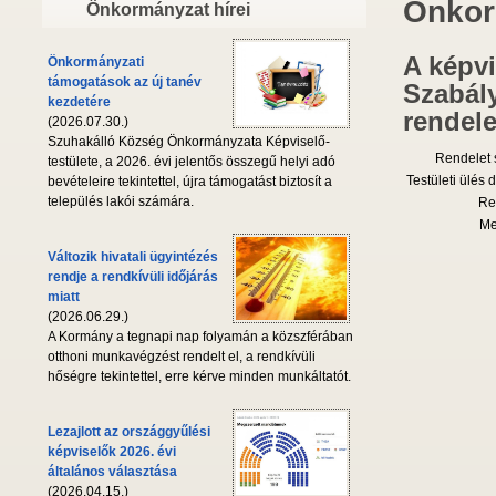
Önkor
Önkormányzat hírei
A képvi
Önkormányzati
támogatások az új tanév
Szabály
kezdetére
rendele
(2026.07.30.)
Szuhakálló Község Önkormányzata Képviselő-
Rendelet
testülete, a 2026. évi jelentős összegű helyi adó
Testületi ülés 
bevételeire tekintettel, újra támogatást biztosít a
település lakói számára.
Re
Me
Változik hivatali ügyintézés
rendje a rendkívüli időjárás
miatt
(2026.06.29.)
A Kormány a tegnapi nap folyamán a közszférában
otthoni munkavégzést rendelt el, a rendkívüli
hőségre tekintettel, erre kérve minden munkáltatót.
Lezajlott az országgyűlési
képviselők 2026. évi
általános választása
(2026.04.15.)