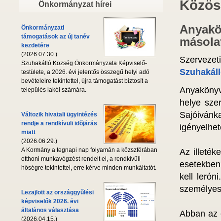
Közös
Önkormányzat hírei
Anyakö
Önkormányzati
támogatások az új tanév
másolat
kezdetére
(2026.07.30.)
Szervezet
Szuhakálló Község Önkormányzata Képviselő-
Szuhakáll
testülete, a 2026. évi jelentős összegű helyi adó
bevételeire tekintettel, újra támogatást biztosít a
Anyakönyv
település lakói számára.
helye sze
Sajóivánk
Változik hivatali ügyintézés
rendje a rendkívüli időjárás
igényelhet
miatt
(2026.06.29.)
A Kormány a tegnapi nap folyamán a közszférában
Az illeték
otthoni munkavégzést rendelt el, a rendkívüli
esetekben 
hőségre tekintettel, erre kérve minden munkáltatót.
kell lerón
személyes
Lezajlott az országgyűlési
képviselők 2026. évi
általános választása
Abban az 
(2026.04.15.)