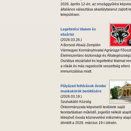
2026. április 12-én, az országgyűlési képvis
általános választása akadálytalanul zajlott l
településen.
Legeltetési tilalom és
ebzárlat
(2026.03.26.)
A Borsod-Abaúj-Zemplén
Vármegyei Kormányhivatal Agrárügyi Főoszt
Élelmiszerlánc-biztonsági és Állategészség
Osztálya ebzárlatot és legeltetési tilalmat ren
a rókák és más ragadozók veszettség elleni
immunizálása miatt.
Pályázati felhívások óvodai
munkakörök betöltésére
(2026.03.19.)
Szuhakálló Község
Önkormányzata képviselő-testülete saját
fenntartásban működő, jogelőd nélküli alapí
létrejövő óvoda köznevelési intézmény alapí
döntött a 2026. március 19-i ülésén.