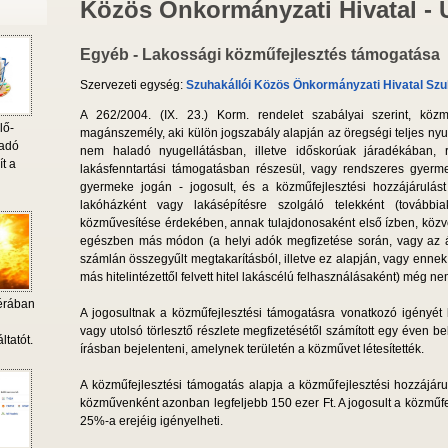
Közös Önkormányzati Hivatal -
Egyéb - Lakossági közműfejlesztés támogatása
Szervezeti egység:
Szuhakállói Közös Önkormányzati Hivatal Szu
A 262/2004. (IX. 23.) Korm. rendelet szabályai szerint, közm
lő-
magánszemély, aki külön jogszabály alapján az öregségi teljes ny
 adó
nem haladó nyugellátásban, illetve időskorúak járadékában, r
ít a
lakásfenntartási támogatásban részesül, vagy rendszeres gyer
gyermeke jogán - jogosult, és a közműfejlesztési hozzájárulást 
lakóházként vagy lakásépítésre szolgáló telekként (továbbiak
közművesítése érdekében, annak tulajdonosaként első ízben, közvet
egészben más módon (a helyi adók megfizetése során, vagy az áll
számlán összegyűlt megtakarításból, illetve ez alapján, vagy ennek
más hitelintézettől felvett hitel lakáscélú felhasználásaként) még n
érában
A jogosultnak a közműfejlesztési támogatásra vonatkozó igényét 
i
vagy utolsó törlesztő részlete megfizetésétől számított egy éven b
ltatót.
írásban bejelenteni, amelynek területén a közművet létesítették.
A közműfejlesztési támogatás alapja a közműfejlesztési hozzájáru
közművenként azonban legfeljebb 150 ezer Ft. A jogosult a közműf
25%-a erejéig igényelheti.