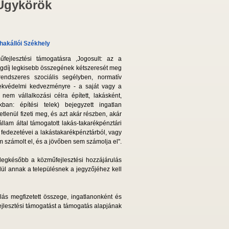
 Ügykörök
hakállói Székhely
űfejlesztési támogatásra ,Jogosult: az a
ugdíj legkisebb összegének kétszeresét meg
endszeres szociális segélyben, normatív
mekvédelmi kedvezményre - a saját vagy a
nem vállalkozási célra épített, lakásként,
ban: építési telek) bejegyzett ingatlan
lenül fizeti meg, és azt akár részben, akár
am által támogatott lakás-takarékpénztári
 fedezetévei a lakás­takarékpénztárból, vagy
em számolt el, és a jövőben sem számolja el".
legkésőbb a közműfejlesztési hozzájárulás
elül annak a településnek a jegyzőjéhez kell
lás megfizetett összege, ingatlanonként és
ejlesztési támogatást a támogatás alapjának