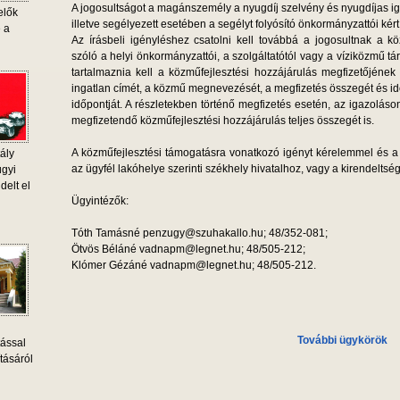
A jogosultságot a magánszemély a nyugdíj szelvény és nyugdíjas i
elők
illetve segélyezett esetében a segélyt folyósító önkormányzattói kért 
e a
Az írásbeli igényléshez csatolni kell továbbá a jogosultnak a kö
szóló a helyi önkormányzattói, a szolgáltatótól vagy a víziközmű tá
tartalmaznia kell a közműfejlesztési hozzájárulás megfizetőjének 
ingatlan címét, a közmű megnevezését, a megfizetés összegét és id
időpontját. A részletekben történő megfizetés esetén, az igazoláson f
megfizetendő közműfejlesztési hozzájárulás teljes összegét is.
A közműfejlesztési támogatásra vonatkozó igényt kérelemmel és a 
ály
az ügyfél lakóhelye szerinti székhely hivatalhoz, vagy a kirendeltségre
ügyi
delt el
Ügyintézők:
Tóth Tamásné penzugy@szuhakallo.hu; 48/352-081;
Ötvös Béláné vadnapm@legnet.hu; 48/505-212;
Klómer Gézáné vadnapm@legnet.hu; 48/505-212.
További ügykörök
tással
tásáról