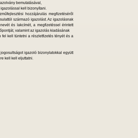
gazolvány bemutatásával,
igazolással kell bizonyítani.
zműfejlesztési hozzájárulás megfizetéséről
rsulattól származó igazolást. Az igazolásnak
nevét és lakcímét, a megfizetéssel érintett
őpontját, valamint az igazolás kiadásának
el kell tüntetni a részletfizetés tényét és a
jogosultságot igazoló bizonylatokkal együtt
 kell kell eljuttatni.