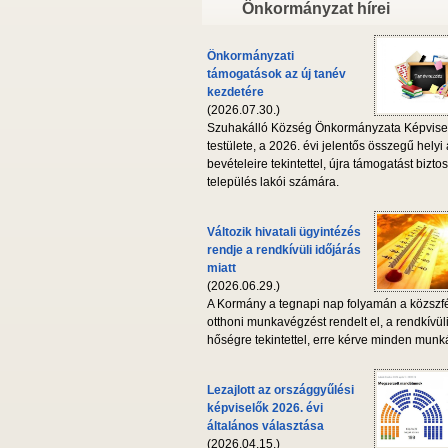
Önkormányzat hírei
Önkormányzati
támogatások az új tanév
kezdetére
(2026.07.30.)
Szuhakálló Község Önkormányzata Képvise
testülete, a 2026. évi jelentős összegű helyi
bevételeire tekintettel, újra támogatást biztos
település lakói számára.
Változik hivatali ügyintézés
rendje a rendkívüli időjárás
miatt
(2026.06.29.)
A Kormány a tegnapi nap folyamán a közszf
otthoni munkavégzést rendelt el, a rendkívül
hőségre tekintettel, erre kérve minden munká
Lezajlott az országgyűlési
képviselők 2026. évi
általános választása
(2026.04.15.)