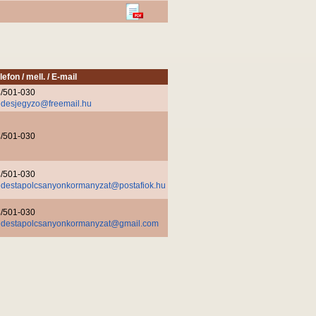
lefon / mell. / E-mail
/501-030
desjegyzo@freemail.hu
/501-030
/501-030
destapolcsanyonkormanyzat@postafiok.hu
/501-030
destapolcsanyonkormanyzat@gmail.com