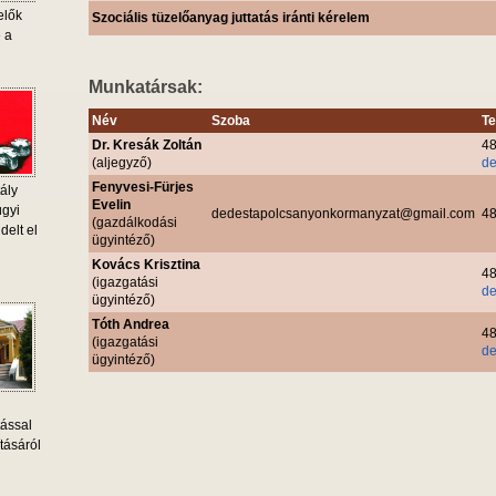
elők
Szociális tüzelőanyag juttatás iránti kérelem
e a
Munkatársak:
Név
Szoba
Te
Dr. Kresák Zoltán
48
(aljegyző)
de
Fenyvesi-Fürjes
ály
Evelin
ügyi
dedestapolcsanyonkormanyzat@gmail.com
48
(gazdálkodási
delt el
ügyintéző)
Kovács Krisztina
48
(igazgatási
de
ügyintéző)
Tóth Andrea
48
(igazgatási
de
ügyintéző)
tással
tásáról