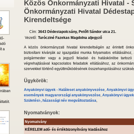
Közös Önkormányzati Hivatal - 
Önkormányzati Hivatal Dédesta
Kirendeltsége
Cím:
3643 Dédestapolcsány, Petőfi Sándor utca 21.
Vezető:
Turócziné Fazekas Magdolna aljegyző
lő-
 adó
A közös önkormányzati hivatal kirendeltségén az érintett önk
ít a
biztosítani kívánják az igazgatási munka folyamatos ellátásához
polgármester vagy a jegyző feladat- és hatáskörébe tartozó
végrehajtásával kapcsolatos feladatok ellátásához, az önkormán
szervekkel történő együttműködésének összehangolásához szükséges
Ügykörök:
Anyakönyvi ügyek - Haláleset anyakönyvezése
,
Anyakönyvi ügye
érában
események magyarországi anyakönyvezése
,
Anyakönyvi ügyek
i
Születési-, házassági név megváltoztatása
,
ltatót.
Nyomatványok:
Nyomatvány
KÉRELEM adó- és értékbizonyítvány kiadásához