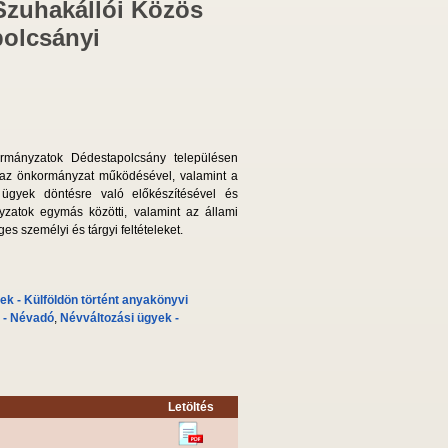
Szuhakállói Közös
polcsányi
ormányzatok Dédestapolcsány településen
, az önkormányzat működésével, valamint a
 ügyek döntésre való előkészítésével és
yzatok egymás közötti, valamint az állami
 személyi és tárgyi feltételeket.
k - Külföldön történt anyakönyvi
 - Névadó
,
Névváltozási ügyek -
Letöltés