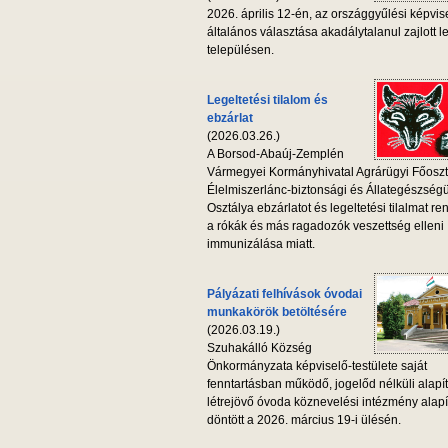
2026. április 12-én, az országgyűlési képvis
általános választása akadálytalanul zajlott l
településen.
Legeltetési tilalom és
ebzárlat
(2026.03.26.)
A Borsod-Abaúj-Zemplén
Vármegyei Kormányhivatal Agrárügyi Főoszt
Élelmiszerlánc-biztonsági és Állategészség
Osztálya ebzárlatot és legeltetési tilalmat ren
a rókák és más ragadozók veszettség elleni
immunizálása miatt.
Pályázati felhívások óvodai
munkakörök betöltésére
(2026.03.19.)
Szuhakálló Község
Önkormányzata képviselő-testülete saját
fenntartásban működő, jogelőd nélküli alapí
létrejövő óvoda köznevelési intézmény alapí
döntött a 2026. március 19-i ülésén.