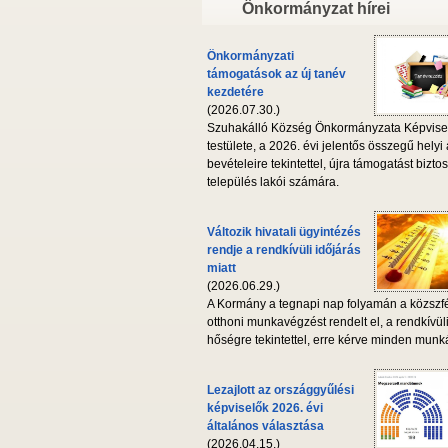
Önkormányzat hírei
Önkormányzati
támogatások az új tanév
kezdetére
(2026.07.30.)
Szuhakálló Község Önkormányzata Képvise
testülete, a 2026. évi jelentős összegű helyi
bevételeire tekintettel, újra támogatást biztos
település lakói számára.
Változik hivatali ügyintézés
rendje a rendkívüli időjárás
miatt
(2026.06.29.)
A Kormány a tegnapi nap folyamán a közszf
otthoni munkavégzést rendelt el, a rendkívül
hőségre tekintettel, erre kérve minden munká
Lezajlott az országgyűlési
képviselők 2026. évi
általános választása
(2026.04.15.)