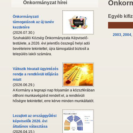
Önkorm
Önkormányzat hírei
Egyéb kifiz
Önkormányzati
támogatások az új tanév
kezdetére
(2026.07.30.)
2003
,
2004
,
Szuhakálló Község Önkormányzata Képviselő-
testülete, a 2026. évi jelentős összegű helyi adó
bevételeire tekintettel, újra támogatást biztosít a
település lakói számára.
Változik hivatali ügyintézés
rendje a rendkívüli időjárás
miatt
(2026.06.29.)
A Kormány a tegnapi nap folyamán a közszférában
otthoni munkavégzést rendelt el, a rendkívüli
hőségre tekintettel, erre kérve minden munkáltatót.
Lezajlott az országgyűlési
képviselők 2026. évi
általános választása
(2026.04.15.)