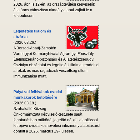
2026. április 12-én, az országgyűlési képviselők
általános választása akadálytalanul zajlott le a
településen.
Legeltetési tilalom és
ebzárlat
(2026.03.26.)
A Borsod-Abaúj-Zemplén
Vármegyei Kormányhivatal Agrárügyi Főosztály
Élelmiszerlánc-biztonsági és Állategészségügyi
Osztálya ebzárlatot és legeltetési tilalmat rendelt el
a rókák és más ragadozók veszettség elleni
immunizálása miatt.
Pályázati felhívások óvodai
munkakörök betöltésére
(2026.03.19.)
Szuhakálló Község
Önkormányzata képviselő-testülete saját
fenntartásban működő, jogelőd nélküli alapítással
létrejövő óvoda köznevelési intézmény alapításáról
döntött a 2026. március 19-i ülésén.