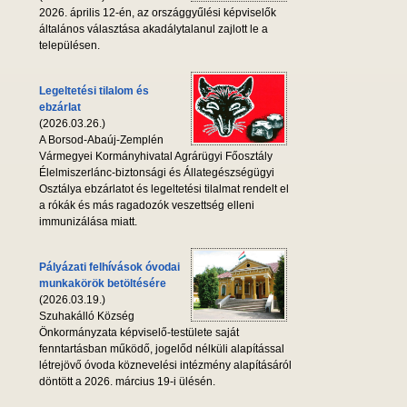
2026. április 12-én, az országgyűlési képviselők
általános választása akadálytalanul zajlott le a
településen.
Legeltetési tilalom és
ebzárlat
(2026.03.26.)
A Borsod-Abaúj-Zemplén
Vármegyei Kormányhivatal Agrárügyi Főosztály
Élelmiszerlánc-biztonsági és Állategészségügyi
Osztálya ebzárlatot és legeltetési tilalmat rendelt el
a rókák és más ragadozók veszettség elleni
immunizálása miatt.
Pályázati felhívások óvodai
munkakörök betöltésére
(2026.03.19.)
Szuhakálló Község
Önkormányzata képviselő-testülete saját
fenntartásban működő, jogelőd nélküli alapítással
létrejövő óvoda köznevelési intézmény alapításáról
döntött a 2026. március 19-i ülésén.