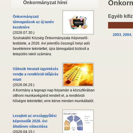
Önkorm
Önkormányzat hírei
Egyéb kifiz
Önkormányzati
támogatások az új tanév
kezdetére
(2026.07.30.)
2003
,
2004
,
Szuhakálló Község Önkormányzata Képviselő-
testülete, a 2026. évi jelentős összegű helyi adó
bevételeire tekintettel, újra támogatást biztosít a
település lakói számára.
Változik hivatali ügyintézés
rendje a rendkívüli időjárás
miatt
(2026.06.29.)
A Kormány a tegnapi nap folyamán a közszférában
otthoni munkavégzést rendelt el, a rendkívüli
hőségre tekintettel, erre kérve minden munkáltatót.
Lezajlott az országgyűlési
képviselők 2026. évi
általános választása
(2026.04.15.)