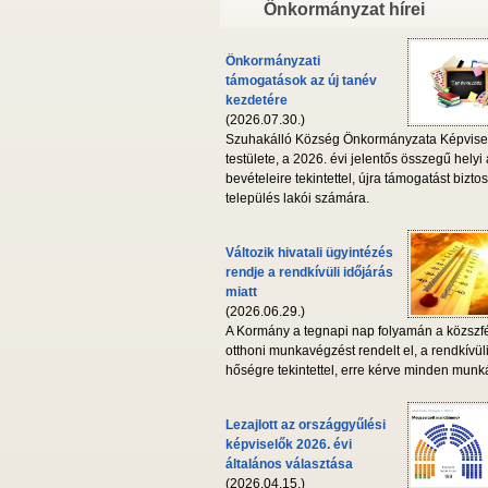
Önkormányzat hírei
Önkormányzati
támogatások az új tanév
kezdetére
(2026.07.30.)
Szuhakálló Község Önkormányzata Képvise
testülete, a 2026. évi jelentős összegű helyi
bevételeire tekintettel, újra támogatást biztos
település lakói számára.
Változik hivatali ügyintézés
rendje a rendkívüli időjárás
miatt
(2026.06.29.)
A Kormány a tegnapi nap folyamán a közszf
otthoni munkavégzést rendelt el, a rendkívül
hőségre tekintettel, erre kérve minden munká
Lezajlott az országgyűlési
képviselők 2026. évi
általános választása
(2026.04.15.)