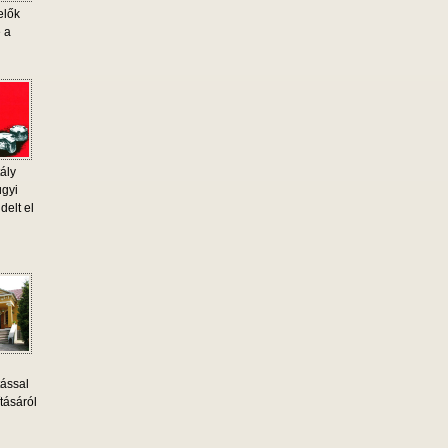
elők
e a
ály
ügyi
delt el
tással
tásáról