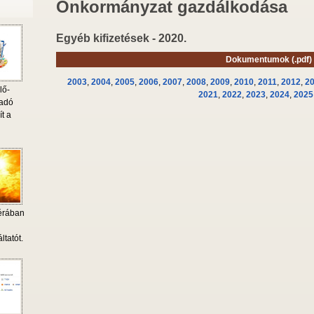
Önkormányzat gazdálkodása
Egyéb kifizetések - 2020.
Dokumentumok (.pdf)
2003
,
2004
,
2005
,
2006
,
2007
,
2008
,
2009
,
2010
,
2011
,
2012
,
2
lő-
2021
,
2022
,
2023
,
2024
,
2025
 adó
ít a
érában
i
ltatót.