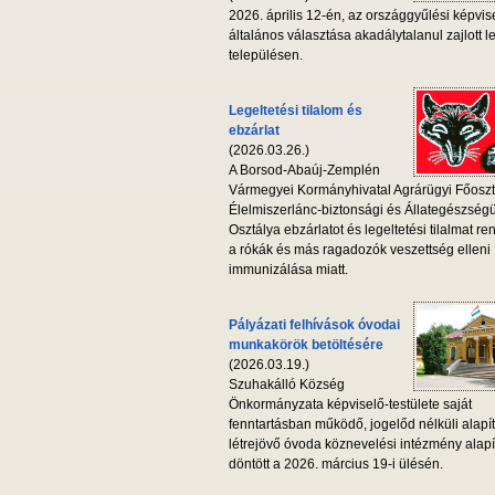
2026. április 12-én, az országgyűlési képvis
általános választása akadálytalanul zajlott l
településen.
Legeltetési tilalom és
ebzárlat
(2026.03.26.)
A Borsod-Abaúj-Zemplén
Vármegyei Kormányhivatal Agrárügyi Főoszt
Élelmiszerlánc-biztonsági és Állategészség
Osztálya ebzárlatot és legeltetési tilalmat ren
a rókák és más ragadozók veszettség elleni
immunizálása miatt.
Pályázati felhívások óvodai
munkakörök betöltésére
(2026.03.19.)
Szuhakálló Község
Önkormányzata képviselő-testülete saját
fenntartásban működő, jogelőd nélküli alapí
létrejövő óvoda köznevelési intézmény alapí
döntött a 2026. március 19-i ülésén.