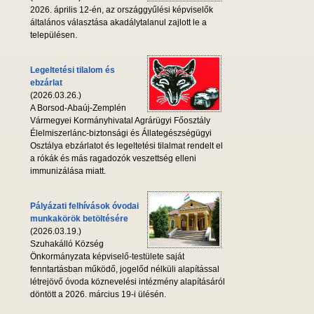
2026. április 12-én, az országgyűlési képviselők
általános választása akadálytalanul zajlott le a
településen.
Legeltetési tilalom és
ebzárlat
(2026.03.26.)
A Borsod-Abaúj-Zemplén
Vármegyei Kormányhivatal Agrárügyi Főosztály
Élelmiszerlánc-biztonsági és Állategészségügyi
Osztálya ebzárlatot és legeltetési tilalmat rendelt el
a rókák és más ragadozók veszettség elleni
immunizálása miatt.
Pályázati felhívások óvodai
munkakörök betöltésére
(2026.03.19.)
Szuhakálló Község
Önkormányzata képviselő-testülete saját
fenntartásban működő, jogelőd nélküli alapítással
létrejövő óvoda köznevelési intézmény alapításáról
döntött a 2026. március 19-i ülésén.