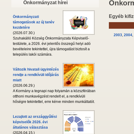
Önkorm
Önkormányzat hírei
Egyéb kifiz
Önkormányzati
támogatások az új tanév
kezdetére
(2026.07.30.)
2003
,
2004
,
Szuhakálló Község Önkormányzata Képviselő-
testülete, a 2026. évi jelentős összegű helyi adó
bevételeire tekintettel, újra támogatást biztosít a
település lakói számára.
Változik hivatali ügyintézés
rendje a rendkívüli időjárás
miatt
(2026.06.29.)
A Kormány a tegnapi nap folyamán a közszférában
otthoni munkavégzést rendelt el, a rendkívüli
hőségre tekintettel, erre kérve minden munkáltatót.
Lezajlott az országgyűlési
képviselők 2026. évi
általános választása
(2026.04.15.)